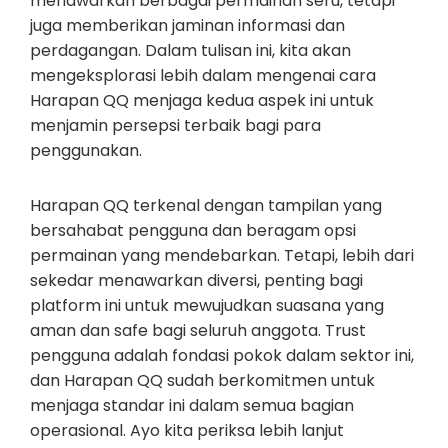
menawarkan berbagai permainan seru, tetapi
juga memberikan jaminan informasi dan
perdagangan. Dalam tulisan ini, kita akan
mengeksplorasi lebih dalam mengenai cara
Harapan QQ menjaga kedua aspek ini untuk
menjamin persepsi terbaik bagi para
penggunakan.
Harapan QQ terkenal dengan tampilan yang
bersahabat pengguna dan beragam opsi
permainan yang mendebarkan. Tetapi, lebih dari
sekedar menawarkan diversi, penting bagi
platform ini untuk mewujudkan suasana yang
aman dan safe bagi seluruh anggota. Trust
pengguna adalah fondasi pokok dalam sektor ini,
dan Harapan QQ sudah berkomitmen untuk
menjaga standar ini dalam semua bagian
operasional. Ayo kita periksa lebih lanjut