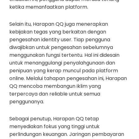
ketika memanfaatkan platform.
Selain itu, Harapan QQ juga menerapkan
kebijakan tegas yang berkaitan dengan
pengesahan identity user. Tiap pengguna
diwajibkan untuk pengesahan sebelumnya
menggunakan fungsi tertentu. Hal ini didesain
untuk menanggulangi penyalahgunaan dan
penipuan yang kerap muncul pada platform
online. Melalui tahapan pengesahan ini, Harapan
QQ mencoba membangun iklim yang
terpercaya dan reliable untuk semua
penggunanya.
Sebagai penutup, Harapan QQ tetap
menyediakan fokus yang tinggi untuk
perlindungan keuangan. Jaringan pembayaran