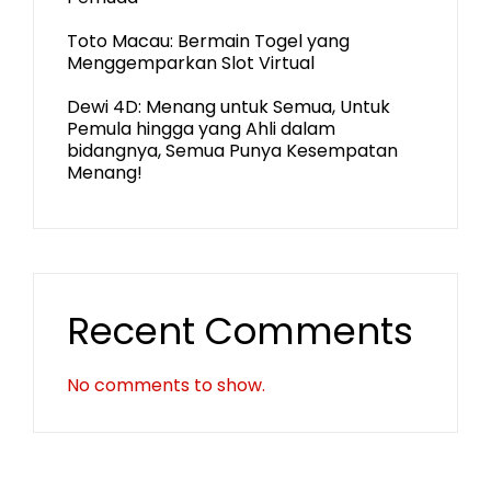
Toto Macau: Bermain Togel yang
Menggemparkan Slot Virtual
Dewi 4D: Menang untuk Semua, Untuk
Pemula hingga yang Ahli dalam
bidangnya, Semua Punya Kesempatan
Menang!
Recent Comments
No comments to show.