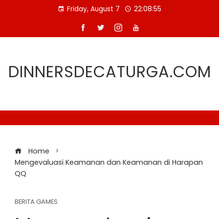
Skip
Friday, August 7
22:08:56
to
content
DINNERSDECATURGA.COM
Home
Mengevaluasi Keamanan dan Keamanan di Harapan
QQ
BERITA GAMES