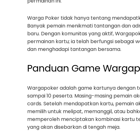
permainan ini.
Warga Poker tidak hanya tentang mendapatkan
Banyak pemain menikmati tantangan dan adr
baru. Dengan komunitas yang aktif, Wargapoke
permainan kartu; ia telah berfungsi sebagai 
dan menghadapi tantangan bersama.
Panduan Game Wargap
Wargapoker adalah game kartunya dengan takt
sampai 10 peserta. Masing-masing pemain ak
cards. Setelah mendapatkan kartu, pemain a
memilih untuk melipat, memanggil, atau bah
memperoleh menciptakan kombinasi kartu te
yang akan disebarkan di tengah meja.