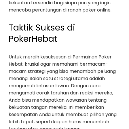
kekuatan tersendiri bagi siapa pun yang ingin
mencoba peruntungan di ranah poker online.
Taktik Sukses di
PokerHebat
Untuk meraih kesuksesan di Permainan Poker
Hebat, krusial agar memahami bermacam-
macam strategi yang bisa menambah peluang
menang. Salah satu strategi utama adalah
mengamati lintasan lawan. Dengan cara
mengamati corak taruhan dan reaksi mereka,
Anda bisa mendapatkan wawasan tentang
kekuatan tangan mereka. Ini memberikan
kesempatan Anda untuk membuat pilihan yang
lebih tepat, seperti kapan harus menambah
taruhan atau menyerah tangan.