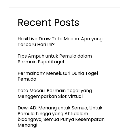
Recent Posts
Hasil Live Draw Toto Macau: Apa yang
Terbaru Hari Ini?
Tips Ampuh untuk Pemula dalam
Bermain Bupatitogel
Permainan? Menelusuri Dunia Togel
Pemuda
Toto Macau: Bermain Togel yang
Menggemparkan Slot Virtual
Dewi 4D: Menang untuk Semua, Untuk
Pemula hingga yang Ahli dalam
bidangnya, Semua Punya Kesempatan
Menang!