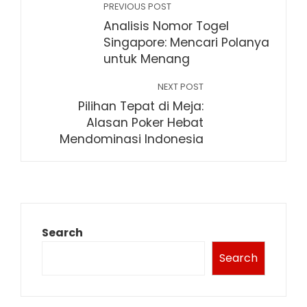
PREVIOUS POST
Analisis Nomor Togel
Singapore: Mencari Polanya
untuk Menang
NEXT POST
Pilihan Tepat di Meja:
Alasan Poker Hebat
Mendominasi Indonesia
Search
Search