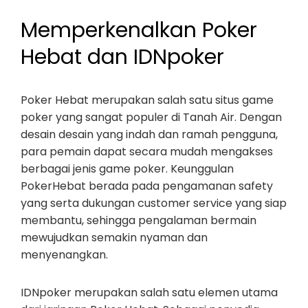
Memperkenalkan Poker
Hebat dan IDNpoker
Poker Hebat merupakan salah satu situs game
poker yang sangat populer di Tanah Air. Dengan
desain desain yang indah dan ramah pengguna,
para pemain dapat secara mudah mengakses
berbagai jenis game poker. Keunggulan
PokerHebat berada pada pengamanan safety
yang serta dukungan customer service yang siap
membantu, sehingga pengalaman bermain
mewujudkan semakin nyaman dan
menyenangkan.
IDNpoker merupakan salah satu elemen utama