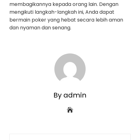
membagikannya kepada orang lain. Dengan
mengikuti langkah-langkah ini, Anda dapat
bermain poker yang hebat secara lebih aman
dan nyaman dan senang.
By admin