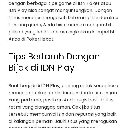
dengan berbagai tipe game di IDN Poker atau
IDN Play bisa sangat menguntungkan. Dengan
terus menerus mengasah keterampilan dan ilmu
tentang game, Anda bisa mampu mengambil
pilihan yang lebih dan meningkatkan kompetisi
Anda di PokerHebat.
Tips Bertaruh Dengan
Bijak di IDN Play
Saat berjudi di IDN Play, penting untuk senantiasa
mengedepankan perlindungan dan kesenangan.
Yang pertama, pastikan Anda registrasi di situs
resmi yang dianggap aman. Cek jika situs
tersebut mempunyai izin dan reputasi yang baik
di kalangan pemain. Jauhi situs yang meragukan