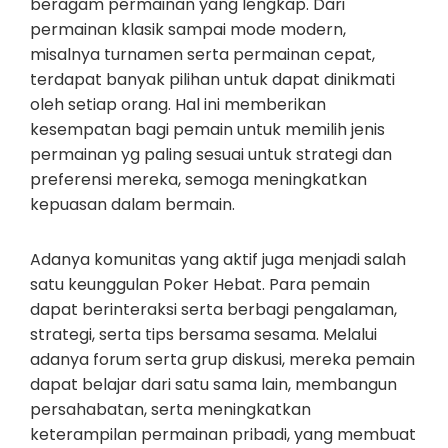
beragam permainan yang lengkap. Dari
permainan klasik sampai mode modern,
misalnya turnamen serta permainan cepat,
terdapat banyak pilihan untuk dapat dinikmati
oleh setiap orang. Hal ini memberikan
kesempatan bagi pemain untuk memilih jenis
permainan yg paling sesuai untuk strategi dan
preferensi mereka, semoga meningkatkan
kepuasan dalam bermain.
Adanya komunitas yang aktif juga menjadi salah
satu keunggulan Poker Hebat. Para pemain
dapat berinteraksi serta berbagi pengalaman,
strategi, serta tips bersama sesama. Melalui
adanya forum serta grup diskusi, mereka pemain
dapat belajar dari satu sama lain, membangun
persahabatan, serta meningkatkan
keterampilan permainan pribadi, yang membuat