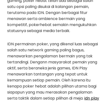
gaming, poker hebat telah ada sebagai salah
satu opsi paling disukai di kalangan pemain,
terutama pada IDN. Dengan berbagai fitur
menawan serta ambience bermain yang
kompetitif, pokerhebat semakin mengukuhkan
statusnya sebagai media terbaik.
IDN permainan poker, yang dikenal luas sebagai
salah satu network gaming paling bagus,
menawarkan pengalaman bermain yang tak
tertandingi. Dengann masyarakat pemain yang
aktif, serta beraneka jenis games, IDN Play
menawarkan tantangan yang tepat untuk
kemampuan setiap pemain. Oleh karena itu
kenapa poker hebat adalah pilihan utama bagi
siapapun yang mau merasakan pengalaman
serta taktik dalam setiap pilihan di meja.
idn play