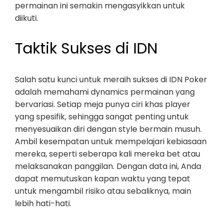
permainan ini semakin mengasyikkan untuk
diikuti.
Taktik Sukses di IDN
Salah satu kunci untuk meraih sukses di IDN Poker
adalah memahami dynamics permainan yang
bervariasi. Setiap meja punya ciri khas player
yang spesifik, sehingga sangat penting untuk
menyesuaikan diri dengan style bermain musuh.
Ambil kesempatan untuk mempelajari kebiasaan
mereka, seperti seberapa kali mereka bet atau
melaksanakan panggilan. Dengan data ini, Anda
dapat memutuskan kapan waktu yang tepat
untuk mengambil risiko atau sebaliknya, main
lebih hati-hati.