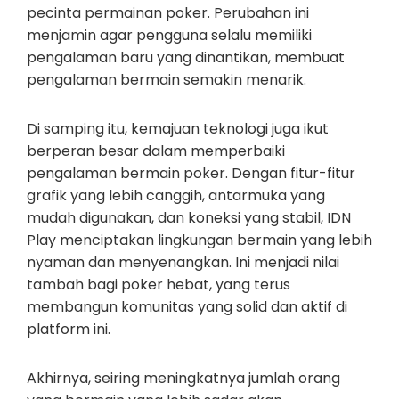
pecinta permainan poker. Perubahan ini
menjamin agar pengguna selalu memiliki
pengalaman baru yang dinantikan, membuat
pengalaman bermain semakin menarik.
Di samping itu, kemajuan teknologi juga ikut
berperan besar dalam memperbaiki
pengalaman bermain poker. Dengan fitur-fitur
grafik yang lebih canggih, antarmuka yang
mudah digunakan, dan koneksi yang stabil, IDN
Play menciptakan lingkungan bermain yang lebih
nyaman dan menyenangkan. Ini menjadi nilai
tambah bagi poker hebat, yang terus
membangun komunitas yang solid dan aktif di
platform ini.
Akhirnya, seiring meningkatnya jumlah orang