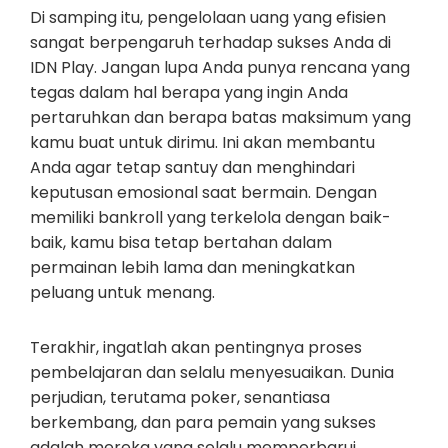
Di samping itu, pengelolaan uang yang efisien
sangat berpengaruh terhadap sukses Anda di
IDN Play. Jangan lupa Anda punya rencana yang
tegas dalam hal berapa yang ingin Anda
pertaruhkan dan berapa batas maksimum yang
kamu buat untuk dirimu. Ini akan membantu
Anda agar tetap santuy dan menghindari
keputusan emosional saat bermain. Dengan
memiliki bankroll yang terkelola dengan baik-
baik, kamu bisa tetap bertahan dalam
permainan lebih lama dan meningkatkan
peluang untuk menang.
Terakhir, ingatlah akan pentingnya proses
pembelajaran dan selalu menyesuaikan. Dunia
perjudian, terutama poker, senantiasa
berkembang, dan para pemain yang sukses
adalah mereka yang selalu memperbarui