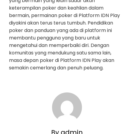
yang bermain yang lebih sadar akan
keterampilan poker dan keahlian dalam
bermain, permainan poker di Platform IDN Play
diyakini akan terus terus tumbuh. Pendidikan
poker dan panduan yang ada di platform ini
membantu pengguna yang baru untuk
mengetahui dan memperbaiki diri. Dengan
komunitas yang mendukung satu sama lain,
masa depan poker di Platform IDN Play akan
semakin cemerlang dan penuh peluang.
By admin