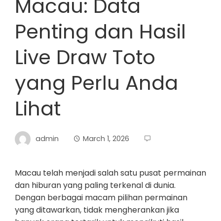
Macau: Data
Penting dan Hasil
Live Draw Toto
yang Perlu Anda
Lihat
admin
March 1, 2026
Macau telah menjadi salah satu pusat permainan
dan hiburan yang paling terkenal di dunia.
Dengan berbagai macam pilihan permainan
yang ditawarkan, tidak mengherankan jika