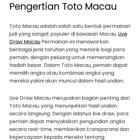
Pengertian Toto Macau
Toto Macau adalah salah satu bentuk permainan
judi yang sangat populer di kawasan Macau.
Live
Draw Macau
Permainan ini menawarkan
berbagai jenis taruhan yang menarik bagi para
pemain, dengan peluang untuk memenangkan
hadiah besar. Dalam Toto Macau, pemain dapat
memilih angka atau kombinasi angka yang
mereka yakini akan muncul dalam hasil undian.
Live Draw Macau merupakan bagian penting dari
Toto Macau, yang menunjukkan hasil undian
secara langsung. Dengan adanya live draw, para
pemain dapat menyaksikan pengundian angka
secara real-time, memberikan transparansi dan
kepercayaan kepada mereka tentang