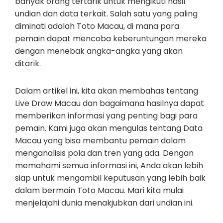
banyak orang tertarik untuk mengikuti hasil
undian dan data terkait. Salah satu yang paling
diminati adalah Toto Macau, di mana para
pemain dapat mencoba keberuntungan mereka
dengan menebak angka-angka yang akan
ditarik.
Dalam artikel ini, kita akan membahas tentang
Live Draw Macau dan bagaimana hasilnya dapat
memberikan informasi yang penting bagi para
pemain. Kami juga akan mengulas tentang Data
Macau yang bisa membantu pemain dalam
menganalisis pola dan tren yang ada. Dengan
memahami semua informasi ini, Anda akan lebih
siap untuk mengambil keputusan yang lebih baik
dalam bermain Toto Macau. Mari kita mulai
menjelajahi dunia menakjubkan dari undian ini.