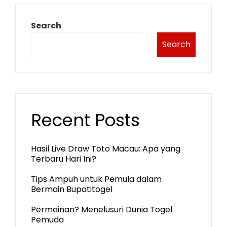
Search
Search
Recent Posts
Hasil Live Draw Toto Macau: Apa yang
Terbaru Hari Ini?
Tips Ampuh untuk Pemula dalam
Bermain Bupatitogel
Permainan? Menelusuri Dunia Togel
Pemuda