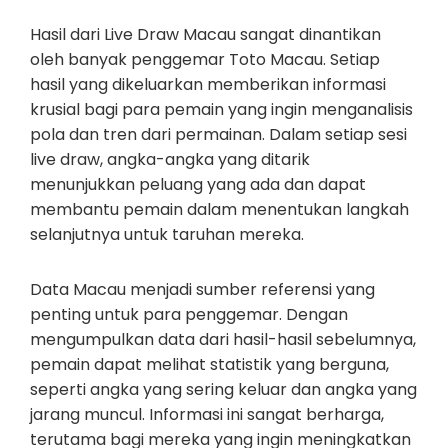
Hasil dari Live Draw Macau sangat dinantikan
oleh banyak penggemar Toto Macau. Setiap
hasil yang dikeluarkan memberikan informasi
krusial bagi para pemain yang ingin menganalisis
pola dan tren dari permainan. Dalam setiap sesi
live draw, angka-angka yang ditarik
menunjukkan peluang yang ada dan dapat
membantu pemain dalam menentukan langkah
selanjutnya untuk taruhan mereka.
Data Macau menjadi sumber referensi yang
penting untuk para penggemar. Dengan
mengumpulkan data dari hasil-hasil sebelumnya,
pemain dapat melihat statistik yang berguna,
seperti angka yang sering keluar dan angka yang
jarang muncul. Informasi ini sangat berharga,
terutama bagi mereka yang ingin meningkatkan