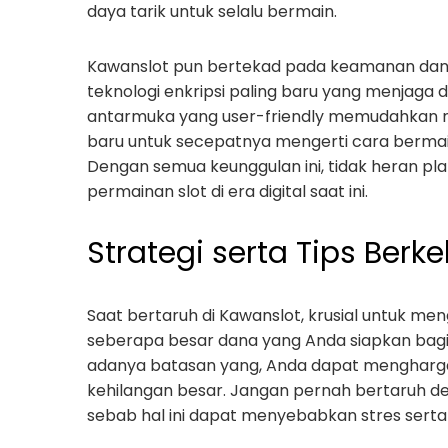
daya tarik untuk selalu bermain.
Kawanslot pun bertekad pada keamanan dan k
teknologi enkripsi paling baru yang menjaga d
antarmuka yang user-friendly memudahkan 
baru untuk secepatnya mengerti cara bermain
Dengan semua keunggulan ini, tidak heran plat
permainan slot di era digital saat ini.
Strategi serta Tips Ber
Saat bertaruh di Kawanslot, krusial untuk me
seberapa besar dana yang Anda siapkan bagi di
adanya batasan yang, Anda dapat mengharga
kehilangan besar. Jangan pernah bertaruh d
sebab hal ini dapat menyebabkan stres sert