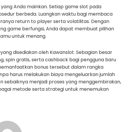
 yang Anda mainkan. Setiap game slot pada
osedur berbeda. Luangkan waktu bagi membaca
ranya return to player serta volatilitas. Dengan
g game berfungsi, Anda dapat membuat pilihan
 kamu untuk menang.
yang disediakan oleh Kawanslot. Sebagian besar
 spin gratis, serta cashback bagi pengguna baru
 memanfaatkan bonus tersebut dalam rangka
pa harus melakukan biaya mengeluarkan jumlah
ain sebaiknya menjadi proses yang menggembirakan,
rbagai metode serta strategi untuk menemukan