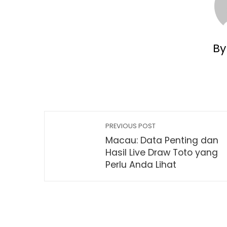
By
PREVIOUS POST
Macau: Data Penting dan
Hasil Live Draw Toto yang
Perlu Anda Lihat