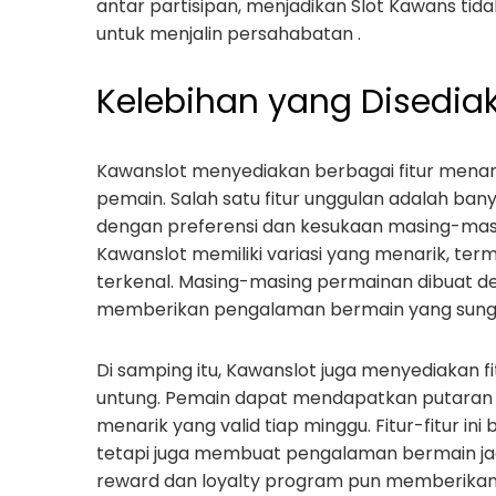
antar partisipan, menjadikan Slot Kawans ti
untuk menjalin persahabatan .
Kelebihan yang Disedia
Kawanslot menyediakan berbagai fitur menar
pemain. Salah satu fitur unggulan adalah bany
dengan preferensi dan kesukaan masing-masin
Kawanslot memiliki variasi yang menarik, te
terkenal. Masing-masing permainan dibuat de
memberikan pengalaman bermain yang sung
Di samping itu, Kawanslot juga menyediakan
untung. Pemain dapat mendapatkan putaran g
menarik yang valid tiap minggu. Fitur-fitur 
tetapi juga membuat pengalaman bermain ja
reward dan loyalty program pun memberika