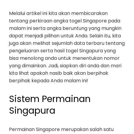
Melalui artikel ini kita akan membicarakan
tentang perkiraan angka togel Singapore pada
malam ini serta angka beruntung yang mungkin
dapat menjadi pilihan untuk Anda. Selain itu, kita
juga akan melihat sejumlah data terbaru tentang
pengeluaran serta hasil togel Singapura yang
bisa menolong anda untuk menentukan nomor
yang dimainkan. Jadi, siapkan diri anda dan mari
kita lihat apakah nasib baik akan berpihak
berpihak kepada Anda malam ini!
Sistem Permainan
Singapura
Permainan Singapore merupakan salah satu