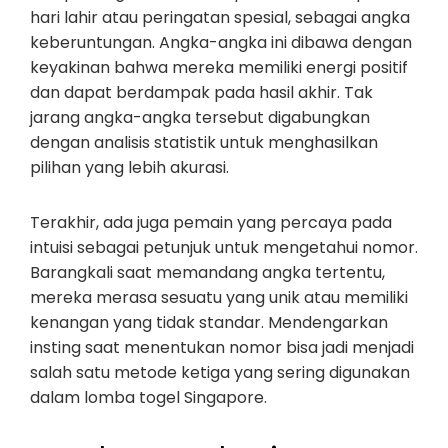
hari lahir atau peringatan spesial, sebagai angka
keberuntungan. Angka-angka ini dibawa dengan
keyakinan bahwa mereka memiliki energi positif
dan dapat berdampak pada hasil akhir. Tak
jarang angka-angka tersebut digabungkan
dengan analisis statistik untuk menghasilkan
pilihan yang lebih akurasi.
Terakhir, ada juga pemain yang percaya pada
intuisi sebagai petunjuk untuk mengetahui nomor.
Barangkali saat memandang angka tertentu,
mereka merasa sesuatu yang unik atau memiliki
kenangan yang tidak standar. Mendengarkan
insting saat menentukan nomor bisa jadi menjadi
salah satu metode ketiga yang sering digunakan
dalam lomba togel Singapore.