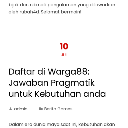
bijak dan nikmati pengalaman yang ditawarkan
oleh rubah4d. Selamat bermain!
10
JUL
Daftar di Warga88:
Jawaban Pragmatik
untuk Kebutuhan anda
admin
Berita Games
Dalam era dunia maya saat ini, kebutuhan akan