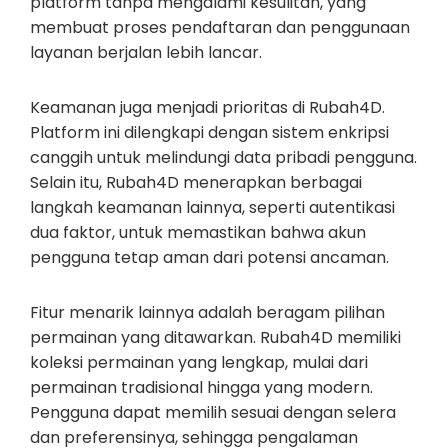
platform tanpa mengalami kesulitan, yang
membuat proses pendaftaran dan penggunaan
layanan berjalan lebih lancar.
Keamanan juga menjadi prioritas di Rubah4D.
Platform ini dilengkapi dengan sistem enkripsi
canggih untuk melindungi data pribadi pengguna.
Selain itu, Rubah4D menerapkan berbagai
langkah keamanan lainnya, seperti autentikasi
dua faktor, untuk memastikan bahwa akun
pengguna tetap aman dari potensi ancaman.
Fitur menarik lainnya adalah beragam pilihan
permainan yang ditawarkan. Rubah4D memiliki
koleksi permainan yang lengkap, mulai dari
permainan tradisional hingga yang modern.
Pengguna dapat memilih sesuai dengan selera
dan preferensinya, sehingga pengalaman