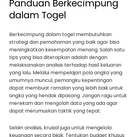
Panduan Berkecimpung
dalam Togel
Berkecimpung dalam togel membutuhkan
strategi dan pemahaman yang baik agar bisa
meningkatkan kesempatan menang. Salah satu
tips yang bisa diterapkan adalah dengan
melaksanakan analisis terhadap hasil keluaran
yang lalu. Melalui mempelajari pola angka yang
umumnya muncul, pemangku kepentingan
dapat membuat ramalan yang lebih baik untuk
angka yang hendak dipasang. Jangan ragu untuk
merekam dan mengolah data yang ada agar
dapat merumuskan taktik yang tepat.
Selain analisis, krusial juga untuk mengelola
keuangan secara bijak. Tentukan budget khusus