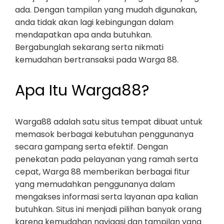
ada. Dengan tampilan yang mudah digunakan,
anda tidak akan lagi kebingungan dalam
mendapatkan apa anda butuhkan.
Bergabunglah sekarang serta nikmati
kemudahan bertransaksi pada Warga 88.
Apa Itu Warga88?
Warga88 adalah satu situs tempat dibuat untuk
memasok berbagai kebutuhan penggunanya
secara gampang serta efektif. Dengan
penekatan pada pelayanan yang ramah serta
cepat, Warga 88 memberikan berbagai fitur
yang memudahkan penggunanya dalam
mengakses informasi serta layanan apa kalian
butuhkan. Situs ini menjadi pilihan banyak orang
karena kemudahan navigasi dan tampilan yang