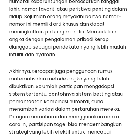
numeral keberuntungan berdasarkan tanggal
lahir, nomor favorit, atau peristiwa penting dalam
hidup. Sejumlah orang meyakini bahwa nomor-
nomor ini memiliki arti khusus dan dapat
meningkatkan peluang mereka. Memadukan
angka dengan pengalaman pribadi kerap
dianggap sebagai pendekatan yang lebih mudah
intuitif dan nyaman.
Akhirnya, terdapat juga penggunaan rumus
matematis dan metode angka yang telah
dibuktikan. Sejumlah partisipan mengadopsi
sistem tertentu, contohnya sistem betting atau
pemanfaatan kombinasi numeral, guna
menambah variasi dalam pertaruhan mereka.
Dengan memahami dan menggunakan aneka
cara ini, partisipan togel bisa mengembangkan
strategi yang lebih efektif untuk mencapai