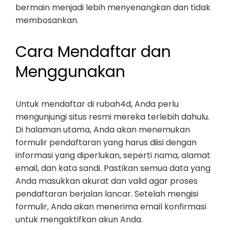
bermain menjadi lebih menyenangkan dan tidak
membosankan.
Cara Mendaftar dan
Menggunakan
Untuk mendaftar di rubah4d, Anda perlu
mengunjungi situs resmi mereka terlebih dahulu.
Di halaman utama, Anda akan menemukan
formulir pendaftaran yang harus diisi dengan
informasi yang diperlukan, seperti nama, alamat
email, dan kata sandi. Pastikan semua data yang
Anda masukkan akurat dan valid agar proses
pendaftaran berjalan lancar. Setelah mengisi
formulir, Anda akan menerima email konfirmasi
untuk mengaktifkan akun Anda.