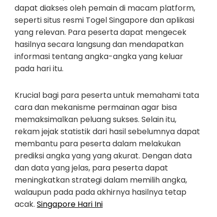
dapat diakses oleh pemain di macam platform,
seperti situs resmi Togel Singapore dan aplikasi
yang relevan. Para peserta dapat mengecek
hasilnya secara langsung dan mendapatkan
informasi tentang angka-angka yang keluar
pada hari itu.
Krucial bagi para peserta untuk memahami tata
cara dan mekanisme permainan agar bisa
memaksimalkan peluang sukses. Selain itu,
rekam jejak statistik dari hasil sebelumnya dapat
membantu para peserta dalam melakukan
prediksi angka yang yang akurat. Dengan data
dan data yang jelas, para peserta dapat
meningkatkan strategi dalam memilih angka,
walaupun pada pada akhirnya hasilnya tetap
acak.
Singapore Hari Ini