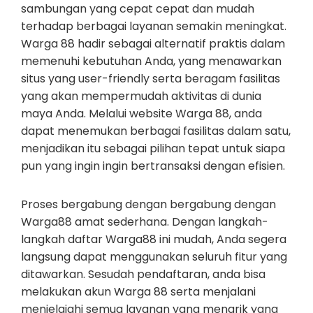
sambungan yang cepat cepat dan mudah
terhadap berbagai layanan semakin meningkat.
Warga 88 hadir sebagai alternatif praktis dalam
memenuhi kebutuhan Anda, yang menawarkan
situs yang user-friendly serta beragam fasilitas
yang akan mempermudah aktivitas di dunia
maya Anda. Melalui website Warga 88, anda
dapat menemukan berbagai fasilitas dalam satu,
menjadikan itu sebagai pilihan tepat untuk siapa
pun yang ingin ingin bertransaksi dengan efisien.
Proses bergabung dengan bergabung dengan
Warga88 amat sederhana. Dengan langkah-
langkah daftar Warga88 ini mudah, Anda segera
langsung dapat menggunakan seluruh fitur yang
ditawarkan. Sesudah pendaftaran, anda bisa
melakukan akun Warga 88 serta menjalani
menjelajahi semua layanan yang menarik yang