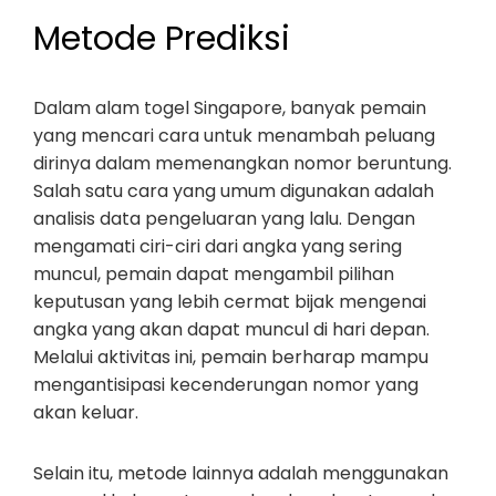
Metode Prediksi
Dalam alam togel Singapore, banyak pemain
yang mencari cara untuk menambah peluang
dirinya dalam memenangkan nomor beruntung.
Salah satu cara yang umum digunakan adalah
analisis data pengeluaran yang lalu. Dengan
mengamati ciri-ciri dari angka yang sering
muncul, pemain dapat mengambil pilihan
keputusan yang lebih cermat bijak mengenai
angka yang akan dapat muncul di hari depan.
Melalui aktivitas ini, pemain berharap mampu
mengantisipasi kecenderungan nomor yang
akan keluar.
Selain itu, metode lainnya adalah menggunakan