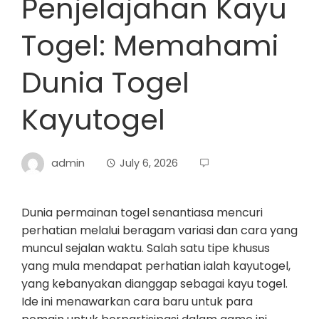
Penjelajahan Kayu
Togel: Memahami
Dunia Togel
Kayutogel
admin
July 6, 2026
Dunia permainan togel senantiasa mencuri
perhatian melalui beragam variasi dan cara yang
muncul sejalan waktu. Salah satu tipe khusus
yang mula mendapat perhatian ialah kayutogel,
yang kebanyakan dianggap sebagai kayu togel.
Ide ini menawarkan cara baru untuk para