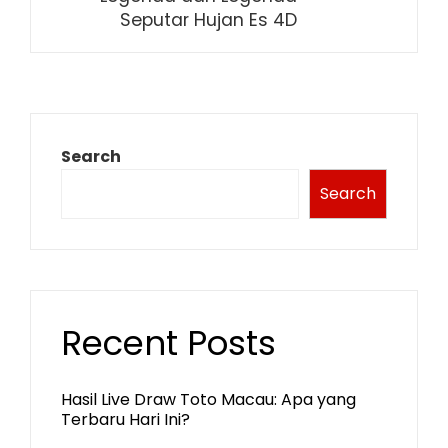
Seputar Hujan Es 4D
Search
Search
Recent Posts
Hasil Live Draw Toto Macau: Apa yang
Terbaru Hari Ini?