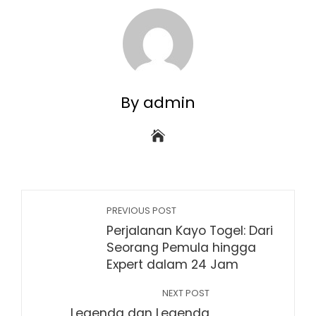
By admin
PREVIOUS POST
Perjalanan Kayo Togel: Dari
Seorang Pemula hingga
Expert dalam 24 Jam
NEXT POST
Legenda dan Legenda