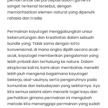
pemain untuk berpartisipasi dalam game ini
sangat terkenal tersebut, dengan
memanfaatkan elemen natural yang dipenuhi
rahasia dan tradisi.
Permainan kayutogel menggabungkan unsur
keberuntungan dan kreativitas dalam sebuah
bundle yang. Tidak sama dengan lotto
konvensional, di mana angka dipilih secara acak-
acak, kayutogel memberikan pengalaman yang
lebih pribadi dan terhubung ke nature. Dalam
eksplorasi kali ini, kami akan membahas meneliti
lebih jauh mengenai bagaimana kayutogel
bekerja, asal-usulnya, serta pengaruhnya pada
komunitas dan kebudayaan yang sekitarnya. Ayo
kita semua selami alam menarik togel kayu dan
perhatikan gimana permainan ini mengubah
metode kita menanggapi permainan yang sudah