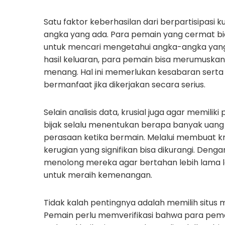
Satu faktor keberhasilan dari berpartisipas
angka yang ada. Para pemain yang cermat bias
untuk mencari mengetahui angka-angka yan
hasil keluaran, para pemain bisa merumuskan
menang. Hal ini memerlukan kesabaran serta k
bermanfaat jika dikerjakan secara serius.
Selain analisis data, krusial juga agar memili
bijak selalu menentukan berapa banyak uang
perasaan ketika bermain. Melalui membuat kri
kerugian yang signifikan bisa dikurangi. Deng
menolong mereka agar bertahan lebih lama 
untuk meraih kemenangan.
Tidak kalah pentingnya adalah memilih situs
Pemain perlu memverifikasi bahwa para pem