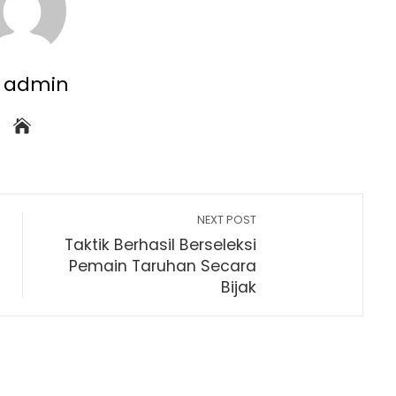
 admin
NEXT POST
Taktik Berhasil Berseleksi
Pemain Taruhan Secara
Bijak