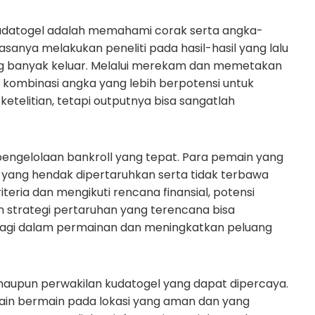
i kudatogel adalah memahami corak serta angka-
anya melakukan peneliti pada hasil-hasil yang lalu
g banyak keluar. Melalui merekam dan memetakan
 kombinasi angka yang lebih berpotensi untuk
etelitian, tetapi outputnya bisa sangatlah
ki pengelolaan bankroll yang tepat. Para pemain yang
 yang hendak dipertaruhkan serta tidak terbawa
teria dan mengikuti rencana finansial, potensi
an strategi pertaruhan yang terencana bisa
lagi dalam permainan dan meningkatkan peluang
 maupun perwakilan kudatogel yang dapat dipercaya.
ain bermain pada lokasi yang aman dan yang