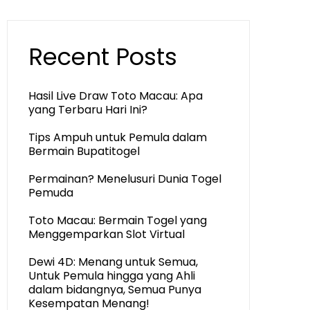
Recent Posts
Hasil Live Draw Toto Macau: Apa
yang Terbaru Hari Ini?
Tips Ampuh untuk Pemula dalam
Bermain Bupatitogel
Permainan? Menelusuri Dunia Togel
Pemuda
Toto Macau: Bermain Togel yang
Menggemparkan Slot Virtual
Dewi 4D: Menang untuk Semua,
Untuk Pemula hingga yang Ahli
dalam bidangnya, Semua Punya
Kesempatan Menang!