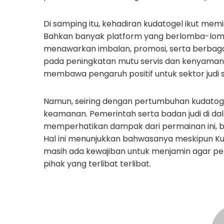
Di samping itu, kehadiran kudatogel ikut memic
Bahkan banyak platform yang berlomba-lo
menawarkan imbalan, promosi, serta berbagai 
pada peningkatan mutu servis dan kenyamana
membawa pengaruh positif untuk sektor judi 
Namun, seiring dengan pertumbuhan kudatogel,
keamanan. Pemerintah serta badan judi di da
memperhatikan dampak dari permainan ini, b
Hal ini menunjukkan bahwasanya meskipun 
masih ada kewajiban untuk menjamin agar peng
pihak yang terlibat terlibat.