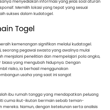
asanya menyediakan informasi yang jelas soal aturan
onsif. Memilih lokasi yang tepat yang sesuai
ih sukses dalam kudatogel.
ain Togel
eraih kemenangan signifikan melalui kudatogel.
, seorang pegawai swasta yang awalnya mulai
h menjalani penelitian dan mempelajari pola angka,
ar biasa yang mengubah hidupnya. Dengan
il risiko, ia berhasil menggunakan
mbangun usaha yang saat ini sangat
 adalah ibu rumah tangga yang mendapatkan peluang
iti cuma ikut-ikutan bermain sebab teman-
mereka. Namun, dengan ketekunan serta analisis