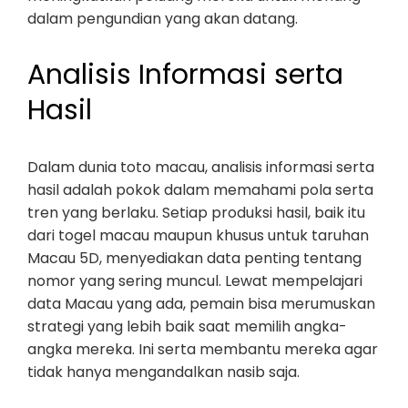
dalam pengundian yang akan datang.
Analisis Informasi serta
Hasil
Dalam dunia toto macau, analisis informasi serta
hasil adalah pokok dalam memahami pola serta
tren yang berlaku. Setiap produksi hasil, baik itu
dari togel macau maupun khusus untuk taruhan
Macau 5D, menyediakan data penting tentang
nomor yang sering muncul. Lewat mempelajari
data Macau yang ada, pemain bisa merumuskan
strategi yang lebih baik saat memilih angka-
angka mereka. Ini serta membantu mereka agar
tidak hanya mengandalkan nasib saja.