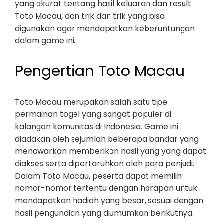
yang akurat tentang hasil keluaran dan result
Toto Macau, dan trik dan trik yang bisa
digunakan agar mendapatkan keberuntungan
dalam game ini.
Pengertian Toto Macau
Toto Macau merupakan salah satu tipe
permainan togel yang sangat populer di
kalangan komunitas di Indonesia. Game ini
diadakan oleh sejumlah beberapa bandar yang
menawarkan memberikan hasil yang yang dapat
diakses serta dipertaruhkan oleh para penjudi.
Dalam Toto Macau, peserta dapat memilih
nomor-nomor tertentu dengan harapan untuk
mendapatkan hadiah yang besar, sesuai dengan
hasil pengundian yang diumumkan berikutnya.