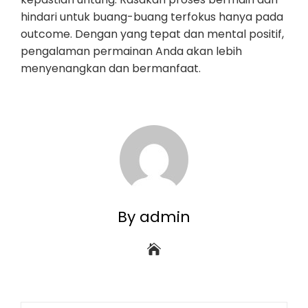
hindari untuk buang-buang terfokus hanya pada
outcome. Dengan yang tepat dan mental positif,
pengalaman permainan Anda akan lebih
menyenangkan dan bermanfaat.
By admin