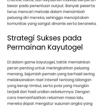
besar pada penentuan output. Banyak peserta
terus mencari metode dalam menambah
peluang diri mereka, sehingga menciptakan
komunitas yang sangat dinamis serta beraneka.
Strategi Sukses pada
Permainan Kayutogel
Di dalam game kayutogel, taktik memainkan
peran penting untuk meningkatkan peluang
menang. Sejumlah pemain yang berhasil sering
melaksanakan riset intensif tentang bilangan
yang kerap timbul, serta pola yang mungkin
terjadi dari hasil undian sebelumnya. Dengan
cara memanfaatkan rekaman masa lalu,
mereka dapat mengatur susunan angka yang