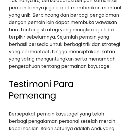
Tak hanya itu, berkolaborasi dengan komunitas
pemain lainnya juga dapat memberikan manfaat
yang unik. Berbincang dan berbagi pengalaman
dengan pemain lain dapat membuka wawasan
baru tentang strategi yang mungkin saja tidak
terpikir sebelumnya. Sejumlah pemain yang
berhasil bersedia untuk berbagi trik dan strategi
yang bermanfaat, hingga menciptakan ikatan
yang saling menguntungkan serta menambah
pengetahuan tentang permainan kayutogel.
Testimoni Para
Pemenang
Bersepakat pemain kayutogel yang telah
berbagi pengalaman personal setelah meraih
keberhasilan. Salah satunya adalah Andi, yang