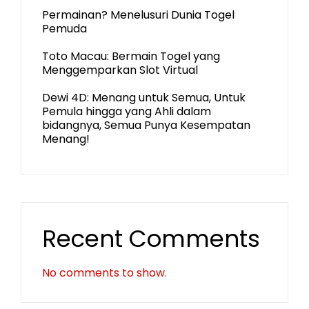
Permainan? Menelusuri Dunia Togel
Pemuda
Toto Macau: Bermain Togel yang
Menggemparkan Slot Virtual
Dewi 4D: Menang untuk Semua, Untuk
Pemula hingga yang Ahli dalam
bidangnya, Semua Punya Kesempatan
Menang!
Recent Comments
No comments to show.