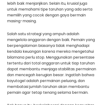
lebih baik menjanjikan. Selain itu, krusial juga
untuk memahami tipe taruhan yang ada serta
memilih yang cocok dengan gaya bermain
masing-masing.
Salah satu strategi yang ampuh adalah
mengelola anggaran dengan baik. Pemain yang
berpengalaman biasanya tidak menghadapi
kendala keuangan karena mereka mengetahui
bilamana perlu stop. Menggunakan persentase
tertentu dari total anggaran untuk tiap taruhan
dapat membantu menjaga stabilitas permainan
dan mencegah kerugian besar. Ingatlah bahwa
kayutogel adalah permainan peluang, dan
membatasi jumlah taruhan akan membantu
pemain agar tetap tenang selama bermain.