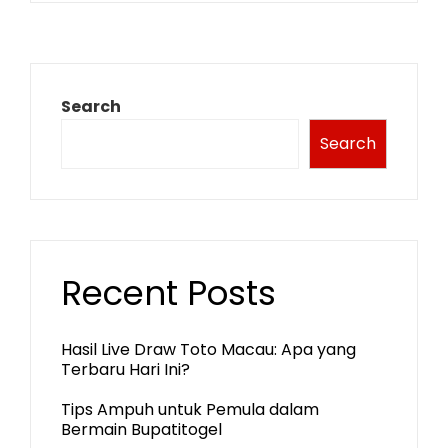
Search
Search
Recent Posts
Hasil Live Draw Toto Macau: Apa yang
Terbaru Hari Ini?
Tips Ampuh untuk Pemula dalam
Bermain Bupatitogel