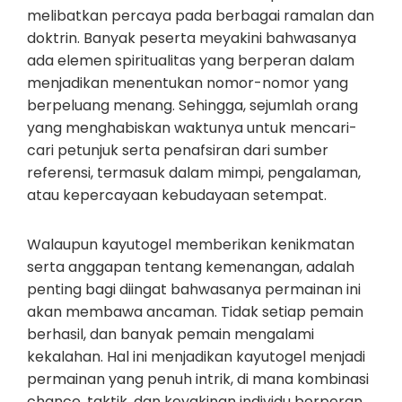
melibatkan percaya pada berbagai ramalan dan
doktrin. Banyak peserta meyakini bahwasanya
ada elemen spiritualitas yang berperan dalam
menjadikan menentukan nomor-nomor yang
berpeluang menang. Sehingga, sejumlah orang
yang menghabiskan waktunya untuk mencari-
cari petunjuk serta penafsiran dari sumber
referensi, termasuk dalam mimpi, pengalaman,
atau kepercayaan kebudayaan setempat.
Walaupun kayutogel memberikan kenikmatan
serta anggapan tentang kemenangan, adalah
penting bagi diingat bahwasanya permainan ini
akan membawa ancaman. Tidak setiap pemain
berhasil, dan banyak pemain mengalami
kekalahan. Hal ini menjadikan kayutogel menjadi
permainan yang penuh intrik, di mana kombinasi
chance, taktik, dan keyakinan individu berperan