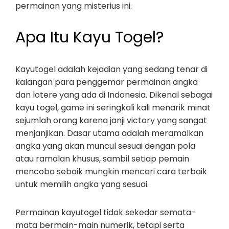
permainan yang misterius ini.
Apa Itu Kayu Togel?
Kayutogel adalah kejadian yang sedang tenar di
kalangan para penggemar permainan angka
dan lotere yang ada di Indonesia. Dikenal sebagai
kayu togel, game ini seringkali kali menarik minat
sejumlah orang karena janji victory yang sangat
menjanjikan. Dasar utama adalah meramalkan
angka yang akan muncul sesuai dengan pola
atau ramalan khusus, sambil setiap pemain
mencoba sebaik mungkin mencari cara terbaik
untuk memilih angka yang sesuai.
Permainan kayutogel tidak sekedar semata-
mata bermain-main numerik, tetapi serta