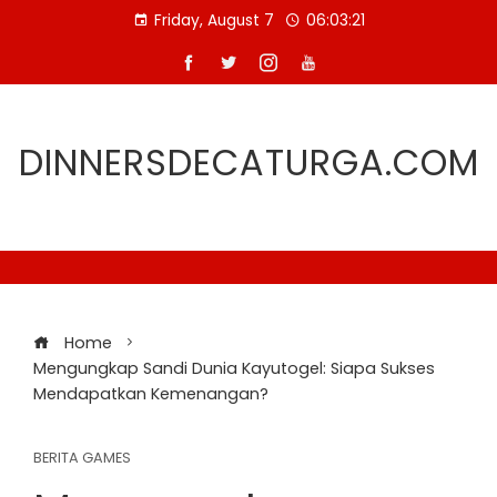
Skip
Friday, August 7
06:03:22
to
content
DINNERSDECATURGA.COM
Home
Mengungkap Sandi Dunia Kayutogel: Siapa Sukses
Mendapatkan Kemenangan?
BERITA GAMES