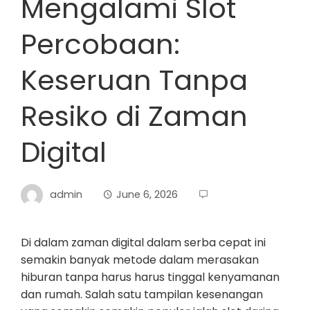
Mengalami Slot
Percobaan:
Keseruan Tanpa
Resiko di Zaman
Digital
admin
June 6, 2026
Di dalam zaman digital dalam serba cepat ini
semakin banyak metode dalam merasakan
hiburan tanpa harus harus tinggal kenyamanan
dan rumah. Salah satu tampilan kesenangan