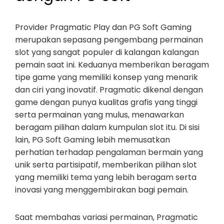
Provider Pragmatic Play dan PG Soft Gaming
merupakan sepasang pengembang permainan
slot yang sangat populer di kalangan kalangan
pemain saat ini. Keduanya memberikan beragam
tipe game yang memiliki konsep yang menarik
dan ciri yang inovatif. Pragmatic dikenal dengan
game dengan punya kualitas grafis yang tinggi
serta permainan yang mulus, menawarkan
beragam pilihan dalam kumpulan slot itu. Di sisi
lain, PG Soft Gaming lebih memusatkan
perhatian terhadap pengalaman bermain yang
unik serta partisipatif, memberikan pilihan slot
yang memiliki tema yang lebih beragam serta
inovasi yang menggembirakan bagi pemain.
Saat membahas variasi permainan, Pragmatic