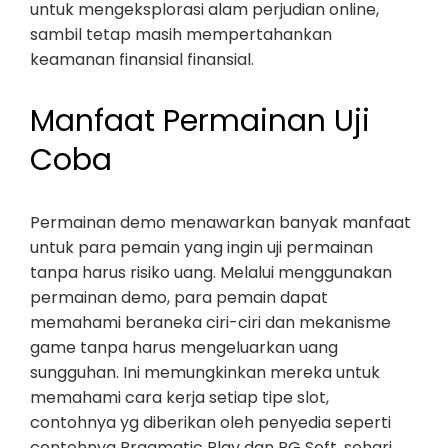
untuk mengeksplorasi alam perjudian online,
sambil tetap masih mempertahankan
keamanan finansial finansial.
Manfaat Permainan Uji
Coba
Permainan demo menawarkan banyak manfaat
untuk para pemain yang ingin uji permainan
tanpa harus risiko uang. Melalui menggunakan
permainan demo, para pemain dapat
memahami beraneka ciri-ciri dan mekanisme
game tanpa harus mengeluarkan uang
sungguhan. Ini memungkinkan mereka untuk
memahami cara kerja setiap tipe slot,
contohnya yg diberikan oleh penyedia seperti
contohnya Pragmatic Play dan PG Soft, sehari