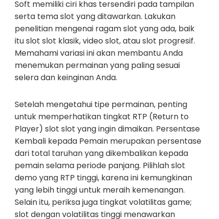
Soft memiliki ciri khas tersendiri pada tampilan
serta tema slot yang ditawarkan. Lakukan
penelitian mengenai ragam slot yang ada, baik
itu slot slot klasik, video slot, atau slot progresif.
Memahami variasi ini akan membantu Anda
menemukan permainan yang paling sesuai
selera dan keinginan Anda.
Setelah mengetahui tipe permainan, penting
untuk memperhatikan tingkat RTP (Return to
Player) slot slot yang ingin dimaikan. Persentase
Kembali kepada Pemain merupakan persentase
dari total taruhan yang dikembalikan kepada
pemain selama periode panjang. Pilihlah slot
demo yang RTP tinggi, karena ini kemungkinan
yang lebih tinggi untuk meraih kemenangan.
Selain itu, periksa juga tingkat volatilitas game;
slot dengan volatilitas tinggi menawarkan