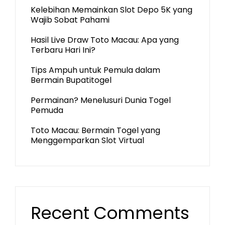
Kelebihan Memainkan Slot Depo 5K yang
Wajib Sobat Pahami
Hasil Live Draw Toto Macau: Apa yang
Terbaru Hari Ini?
Tips Ampuh untuk Pemula dalam
Bermain Bupatitogel
Permainan? Menelusuri Dunia Togel
Pemuda
Toto Macau: Bermain Togel yang
Menggemparkan Slot Virtual
Recent Comments