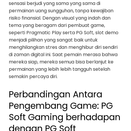
sensasi berjudi yang sama yang sama di
permainan uang sungguhan, tanpa kewajiban
risiko finansial. Dengan visual yang indah dan
tema yang beragam dari pembuat game,
seperti Pragmatic Play serta PG Soft, slot demo
menjadi pilihan yang sangat baik untuk
menghilangkan stres dan menghibur diri sendiri
di zaman digital ini. Saat pemain merasa bahwa
mereka siap, mereka semua bisa berlanjut ke
permainan yang lebih lebih tangguh setelah
semakin percaya diri.
Perbandingan Antara
Pengembang Game: PG
Soft Gaming berhadapan
dengan PG Soft