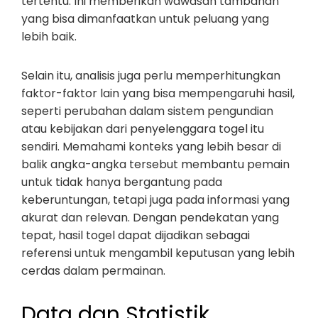
tertentu. Ini memberikan wawasan tambahan
yang bisa dimanfaatkan untuk peluang yang
lebih baik.
Selain itu, analisis juga perlu memperhitungkan
faktor-faktor lain yang bisa mempengaruhi hasil,
seperti perubahan dalam sistem pengundian
atau kebijakan dari penyelenggara togel itu
sendiri. Memahami konteks yang lebih besar di
balik angka-angka tersebut membantu pemain
untuk tidak hanya bergantung pada
keberuntungan, tetapi juga pada informasi yang
akurat dan relevan. Dengan pendekatan yang
tepat, hasil togel dapat dijadikan sebagai
referensi untuk mengambil keputusan yang lebih
cerdas dalam permainan.
Data dan Statistik