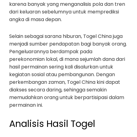
karena banyak yang menganalisis pola dan tren
dari keluaran sebelumnya untuk memprediksi
angka di masa depan.
Selain sebagai sarana hiburan, Togel China juga
menjadi sumber pendapatan bagi banyak orang.
Pengeluarannya berdampak pada
perekonomian lokal, di mana sejumlah dana dari
hasil permainan sering kali disalurkan untuk
kegiatan sosial atau pembangunan. Dengan
perkembangan zaman, Togel China kini dapat
diakses secara daring, sehingga semakin
memudahkan orang untuk berpartisipasi dalam
permainan ini.
Analisis Hasil Togel