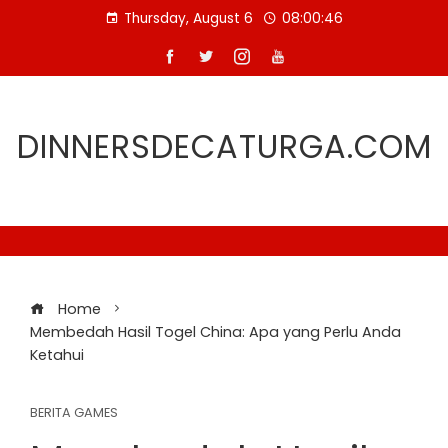
Skip
Thursday, August 6
08:00:46
to
content
DINNERSDECATURGA.COM
Home
Membedah Hasil Togel China: Apa yang Perlu Anda
Ketahui
BERITA GAMES