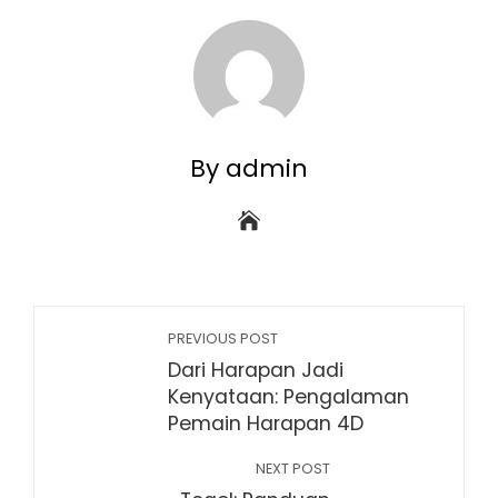
By admin
PREVIOUS POST
Dari Harapan Jadi
Kenyataan: Pengalaman
Pemain Harapan 4D
NEXT POST