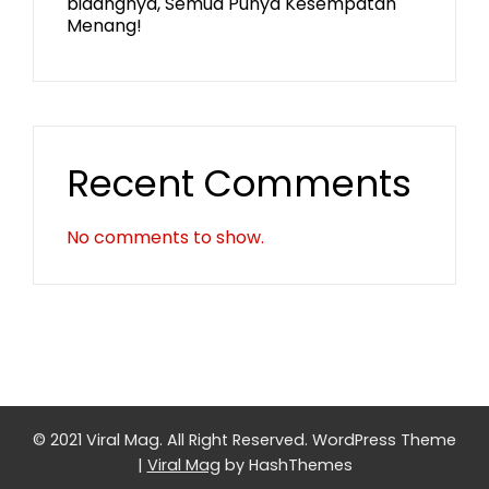
bidangnya, Semua Punya Kesempatan
Menang!
Recent Comments
No comments to show.
© 2021 Viral Mag. All Right Reserved.
WordPress Theme
|
Viral Mag
by HashThemes