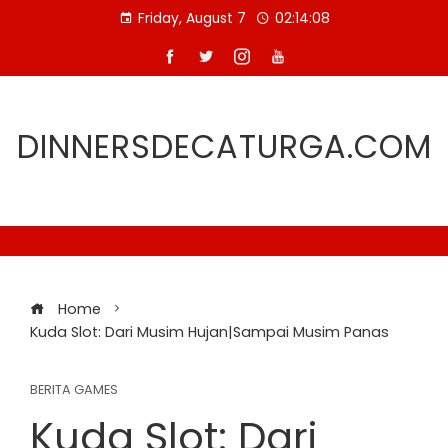
Skip
Friday, August 7
02:14:08
to
content
DINNERSDECATURGA.COM
Home
Kuda Slot: Dari Musim Hujan|Sampai Musim Panas
BERITA GAMES
Kuda Slot: Dari