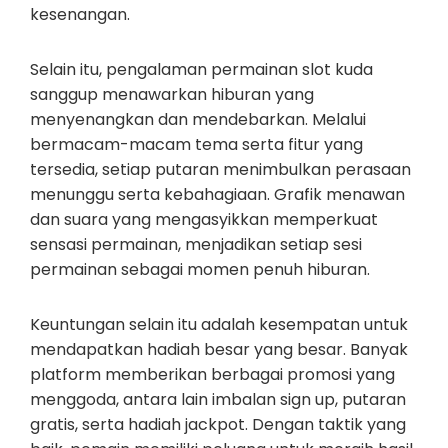
kesenangan.
Selain itu, pengalaman permainan slot kuda
sanggup menawarkan hiburan yang
menyenangkan dan mendebarkan. Melalui
bermacam-macam tema serta fitur yang
tersedia, setiap putaran menimbulkan perasaan
menunggu serta kebahagiaan. Grafik menawan
dan suara yang mengasyikkan memperkuat
sensasi permainan, menjadikan setiap sesi
permainan sebagai momen penuh hiburan.
Keuntungan selain itu adalah kesempatan untuk
mendapatkan hadiah besar yang besar. Banyak
platform memberikan berbagai promosi yang
menggoda, antara lain imbalan sign up, putaran
gratis, serta hadiah jackpot. Dengan taktik yang