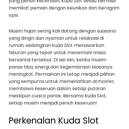
yang penuh keceriaan, Kuda Slot selalu berhasil
memikat pemain dengan keunikan dan beragam
opsi.
Musim hujan sering kali datang dengan suasana
yang dingin dan nyaman untuk relaksasi di
rumah, sedangkan Kuda Slot menawarkan
hiburan yang tepat untuk menemani masa
bersantai tersebut. Di sisi lain, ketika musim
panas tiba, energi dan kegembiraan biasanya
meningkat. Permainan ini tetap menjadi pilihan
yang sempurna untuk memeriahkan atmosfer,
membawa keseruan dalam setiap putaran
meskipun cuaca panas. Bersama Kuda Slot,
setiap musim menjadi penuh keseruan!
Perkenalan Kuda Slot