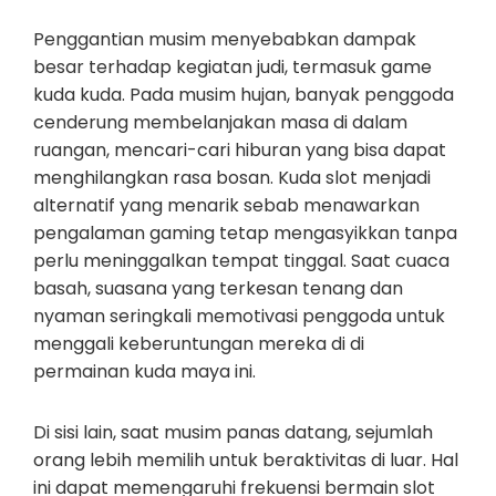
Penggantian musim menyebabkan dampak
besar terhadap kegiatan judi, termasuk game
kuda kuda. Pada musim hujan, banyak penggoda
cenderung membelanjakan masa di dalam
ruangan, mencari-cari hiburan yang bisa dapat
menghilangkan rasa bosan. Kuda slot menjadi
alternatif yang menarik sebab menawarkan
pengalaman gaming tetap mengasyikkan tanpa
perlu meninggalkan tempat tinggal. Saat cuaca
basah, suasana yang terkesan tenang dan
nyaman seringkali memotivasi penggoda untuk
menggali keberuntungan mereka di di
permainan kuda maya ini.
Di sisi lain, saat musim panas datang, sejumlah
orang lebih memilih untuk beraktivitas di luar. Hal
ini dapat memengaruhi frekuensi bermain slot