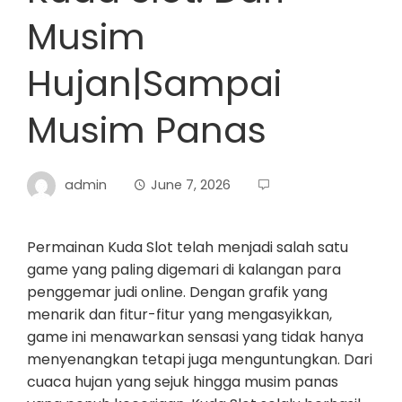
Musim
Hujan|Sampai
Musim Panas
admin
June 7, 2026
Permainan Kuda Slot telah menjadi salah satu
game yang paling digemari di kalangan para
penggemar judi online. Dengan grafik yang
menarik dan fitur-fitur yang mengasyikkan,
game ini menawarkan sensasi yang tidak hanya
menyenangkan tetapi juga menguntungkan. Dari
cuaca hujan yang sejuk hingga musim panas