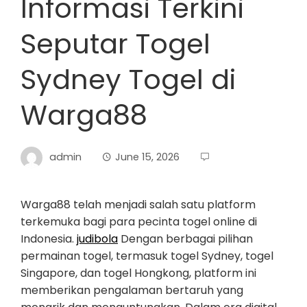
Informasi Terkini
Seputar Togel
Sydney Togel di
Warga88
admin
June 15, 2026
Warga88 telah menjadi salah satu platform
terkemuka bagi para pecinta togel online di
Indonesia.
judibola
Dengan berbagai pilihan
permainan togel, termasuk togel Sydney, togel
Singapore, dan togel Hongkong, platform ini
memberikan pengalaman bertaruh yang