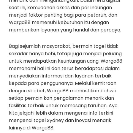
menarik dan menguntungkan. Dalam era digital
saat ini, kemudahan akses dan perlindungan
menjadi faktor penting bagi para petaruh, dan
Warga88 memenuhi kebutuhan itu dengan
memberikan layanan yang handal dan percaya.
Bagi sejumlah masyarakat, bermain togel tidak
sekadar hanya hobi, tetapi juga menjadi peluang
untuk mendapatkan keuntungan uang. Warga88
memahami hal ini dan terus beradaptasi dalam
menyediakan informasi dan layanan terbaik
kepada para penggunanya. Melalui kemitraan
dengan sbobet, Warga88 memastikan bahwa
setiap pemain kan pengalaman menarik dan
fasilitas terbaik untuk memasang taruhan. Ayo
kita jelajahi lebih dalam mengenai info terkini
mengenai togel Sydney dan inovasi menarik
lainnya di Warga88.