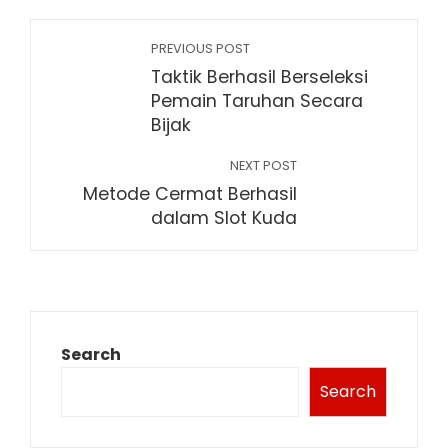
PREVIOUS POST
Taktik Berhasil Berseleksi
Pemain Taruhan Secara
Bijak
NEXT POST
Metode Cermat Berhasil
dalam Slot Kuda
Search
Search