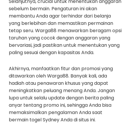
Selanjutnya, crucial untuk menentukan anggaran
sebelum bermain. Pengaturan ini akan
membantu Anda agar terhindar dari belanja
yang berlebihan dan memastikan permainan
tetap seru. Warga88 menawarkan beragam opsi
taruhan yang cocok dengan anggaran yang
bervariasi, jadi pastikan untuk menentukan yang
paling sesuai dengan kapasitas Anda.
Akhirnya, manfaatkan fitur dan promosi yang
ditawarkan oleh Warga88. Banyak kali, ada
hadiah atau penawaran khusus yang dapat
meningkatkan peluang menang Anda. Jangan
lupa untuk selalu update dengan berita paling
anyar tentang promo ini, sehingga Anda bisa
memaksimalkan pengalaman Anda saat
bermain togel Sydney Anda di situs ini.