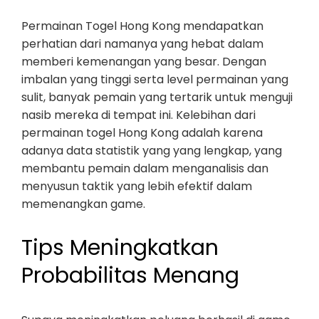
Permainan Togel Hong Kong mendapatkan
perhatian dari namanya yang hebat dalam
memberi kemenangan yang besar. Dengan
imbalan yang tinggi serta level permainan yang
sulit, banyak pemain yang tertarik untuk menguji
nasib mereka di tempat ini. Kelebihan dari
permainan togel Hong Kong adalah karena
adanya data statistik yang yang lengkap, yang
membantu pemain dalam menganalisis dan
menyusun taktik yang lebih efektif dalam
memenangkan game.
Tips Meningkatkan
Probabilitas Menang