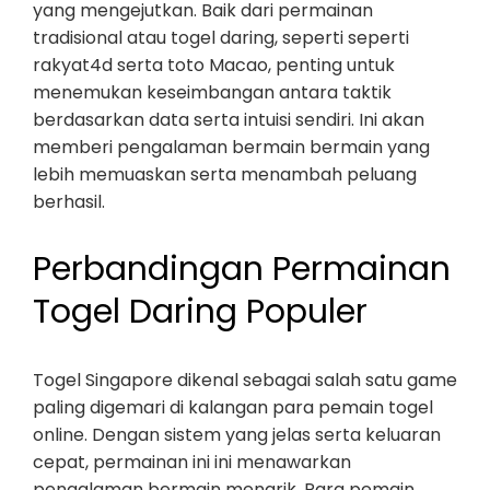
yang mengejutkan. Baik dari permainan
tradisional atau togel daring, seperti seperti
rakyat4d serta toto Macao, penting untuk
menemukan keseimbangan antara taktik
berdasarkan data serta intuisi sendiri. Ini akan
memberi pengalaman bermain bermain yang
lebih memuaskan serta menambah peluang
berhasil.
Perbandingan Permainan
Togel Daring Populer
Togel Singapore dikenal sebagai salah satu game
paling digemari di kalangan para pemain togel
online. Dengan sistem yang jelas serta keluaran
cepat, permainan ini ini menawarkan
pengalaman bermain menarik. Para pemain