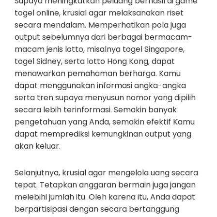
Supaya meningkatkan peluang berhasil di game
togel online, krusial agar melaksanakan riset
secara mendalam. Memperhatikan pola juga
output sebelumnya dari berbagai bermacam-
macam jenis lotto, misalnya togel Singapore,
togel Sidney, serta lotto Hong Kong, dapat
menawarkan pemahaman berharga. Kamu
dapat menggunakan informasi angka-angka
serta tren supaya menyusun nomor yang dipilih
secara lebih terinformasi. Semakin banyak
pengetahuan yang Anda, semakin efektif Kamu
dapat memprediksi kemungkinan output yang
akan keluar.
Selanjutnya, krusial agar mengelola uang secara
tepat. Tetapkan anggaran bermain juga jangan
melebihi jumlah itu. Oleh karena itu, Anda dapat
berpartisipasi dengan secara bertanggung