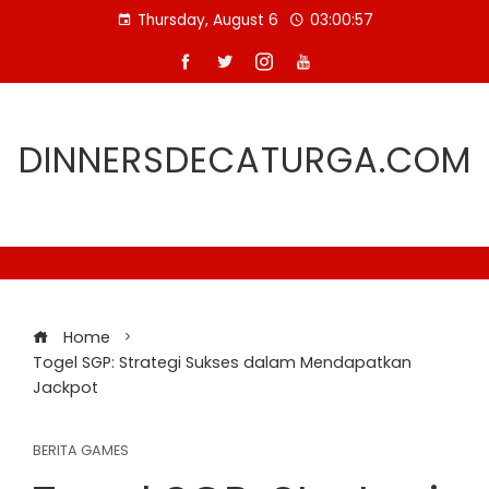
Skip
Thursday, August 6
03:00:57
to
content
DINNERSDECATURGA.COM
Home
Togel SGP: Strategi Sukses dalam Mendapatkan
Jackpot
BERITA GAMES