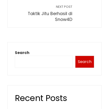
NEXT POST
Taktik Jitu Berhasil di
Snow4D
Search
Search
Recent Posts