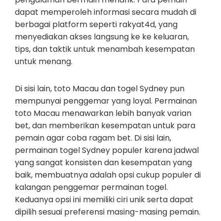
dapat memperoleh informasi secara mudah di
berbagai platform seperti rakyat4d, yang
menyediakan akses langsung ke ke keluaran,
tips, dan taktik untuk menambah kesempatan
untuk menang.
Di sisi lain, toto Macau dan togel Sydney pun
mempunyai penggemar yang loyal. Permainan
toto Macau menawarkan lebih banyak varian
bet, dan memberikan kesempatan untuk para
pemain agar coba ragam bet. Di sisi lain,
permainan togel Sydney populer karena jadwal
yang sangat konsisten dan kesempatan yang
baik, membuatnya adalah opsi cukup populer di
kalangan penggemar permainan togel.
Keduanya opsi ini memiliki ciri unik serta dapat
dipilih sesuai preferensi masing-masing pemain.