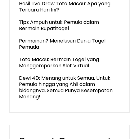
Hasil Live Draw Toto Macau: Apa yang
Terbaru Hari Ini?
Tips Ampuh untuk Pemula dalam
Bermain Bupatitogel
Permainan? Menelusuri Dunia Togel
Pemuda
Toto Macau: Bermain Togel yang
Menggemparkan Slot Virtual
Dewi 4D: Menang untuk Semua, Untuk
Pemula hingga yang Ahli dalam
bidangnya, Semua Punya Kesempatan
Menang!