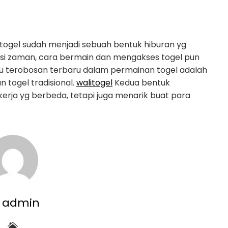
, togel sudah menjadi sebuah bentuk hiburan yg
lusi zaman, cara bermain dan mengakses togel pun
tu terobosan terbaru dalam permainan togel adalah
n togel tradisional.
walitogel
Kedua bentuk
 kerja yg berbeda, tetapi juga menarik buat para
 admin