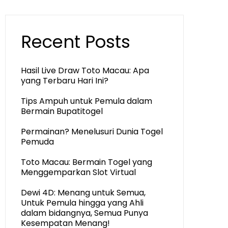
Recent Posts
Hasil Live Draw Toto Macau: Apa
yang Terbaru Hari Ini?
Tips Ampuh untuk Pemula dalam
Bermain Bupatitogel
Permainan? Menelusuri Dunia Togel
Pemuda
Toto Macau: Bermain Togel yang
Menggemparkan Slot Virtual
Dewi 4D: Menang untuk Semua,
Untuk Pemula hingga yang Ahli
dalam bidangnya, Semua Punya
Kesempatan Menang!