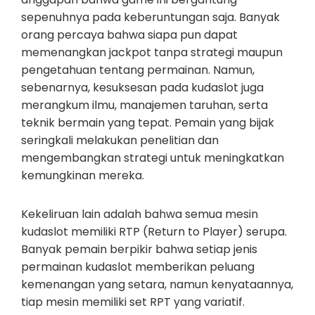
sepenuhnya pada keberuntungan saja. Banyak
orang percaya bahwa siapa pun dapat
memenangkan jackpot tanpa strategi maupun
pengetahuan tentang permainan. Namun,
sebenarnya, kesuksesan pada kudaslot juga
merangkum ilmu, manajemen taruhan, serta
teknik bermain yang tepat. Pemain yang bijak
seringkali melakukan penelitian dan
mengembangkan strategi untuk meningkatkan
kemungkinan mereka.
Kekeliruan lain adalah bahwa semua mesin
kudaslot memiliki RTP (Return to Player) serupa.
Banyak pemain berpikir bahwa setiap jenis
permainan kudaslot memberikan peluang
kemenangan yang setara, namun kenyataannya,
tiap mesin memiliki set RPT yang variatif.