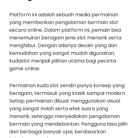
Platform ini adalah sebuah media permainan
yang memberikan pengalaman bermain slot
secara online. Dalam platform ini, pemain bisa
menemukan beragam jenis slot menarik serta
menghibur. Dengan adanya desain yang dan
kemudahan yang sangat mudah digunakan,
kudaslot menjadi pilihan utama bagi pecinta
game online.
Permainan kuda slot sendiri punya konsep yang
beragam, termasuk yang klasik sampai modern.
Setiap permainan dibuat menggunakan visual
yang sangat indah serta efek suara yang
menarik, sehingga menyediakan pengalaman
bermain yang mendebarkan. Pengguna bisa pilih
dari berbagai banyak opsi, berdasarkan