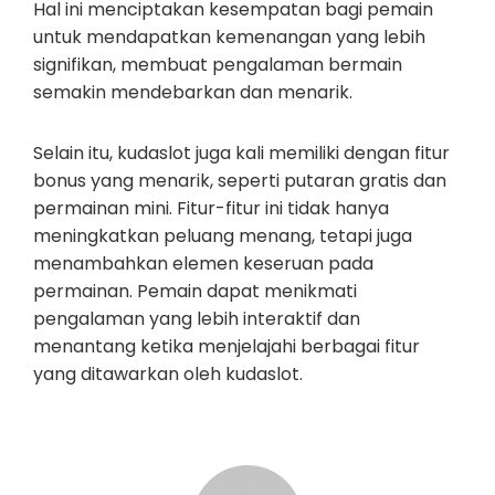
Hal ini menciptakan kesempatan bagi pemain
untuk mendapatkan kemenangan yang lebih
signifikan, membuat pengalaman bermain
semakin mendebarkan dan menarik.
Selain itu, kudaslot juga kali memiliki dengan fitur
bonus yang menarik, seperti putaran gratis dan
permainan mini. Fitur-fitur ini tidak hanya
meningkatkan peluang menang, tetapi juga
menambahkan elemen keseruan pada
permainan. Pemain dapat menikmati
pengalaman yang lebih interaktif dan
menantang ketika menjelajahi berbagai fitur
yang ditawarkan oleh kudaslot.