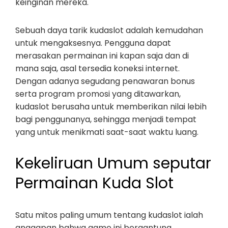
keinginan mereka.
Sebuah daya tarik kudaslot adalah kemudahan
untuk mengaksesnya. Pengguna dapat
merasakan permainan ini kapan saja dan di
mana saja, asal tersedia koneksi internet.
Dengan adanya segudang penawaran bonus
serta program promosi yang ditawarkan,
kudaslot berusaha untuk memberikan nilai lebih
bagi penggunanya, sehingga menjadi tempat
yang untuk menikmati saat-saat waktu luang.
Kekeliruan Umum seputar
Permainan Kuda Slot
Satu mitos paling umum tentang kudaslot ialah
anggapan bahwa game ini bergantung