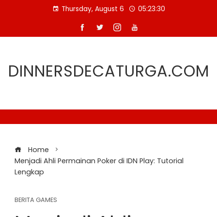
Skip
Thursday, August 6
05:23:31
to
content
DINNERSDECATURGA.COM
Home
Menjadi Ahli Permainan Poker di IDN Play: Tutorial
Lengkap
BERITA GAMES