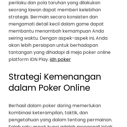
perilaku dan pola taruhan yang dilakukan
seorang lawan dapat memberi kelebihan
strategis. Bermain secara konsisten dan
mengamati detail kecil dalam game dapat
membantu menambah kemampuan Anda
seiring waktu. Dengan aspek-aspek ini, Anda
akan lebih persiapan untuk berhadapan
tantangan yang dihadapi di meja poker online
platform IDN Play.
idn poker
Strategi Kemenangan
dalam Poker Online
Berhasil dalam poker daring memerlukan
kombinasi keterampilan, taktik, dan
pengetahuan yang dalam tentang permainan.
Salah satu aspek kunci adalah mengenali letak