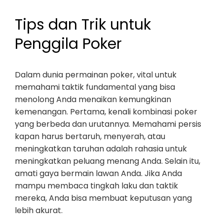
Tips dan Trik untuk
Penggila Poker
Dalam dunia permainan poker, vital untuk
memahami taktik fundamental yang bisa
menolong Anda menaikan kemungkinan
kemenangan. Pertama, kenali kombinasi poker
yang berbeda dan urutannya. Memahami persis
kapan harus bertaruh, menyerah, atau
meningkatkan taruhan adalah rahasia untuk
meningkatkan peluang menang Anda. Selain itu,
amati gaya bermain lawan Anda. Jika Anda
mampu membaca tingkah laku dan taktik
mereka, Anda bisa membuat keputusan yang
lebih akurat.