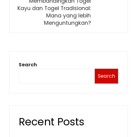
Membandingkan Togel
Kayu dan Togel Tradisional:
Mana yang lebih
Menguntungkan?
Search
Search
Recent Posts