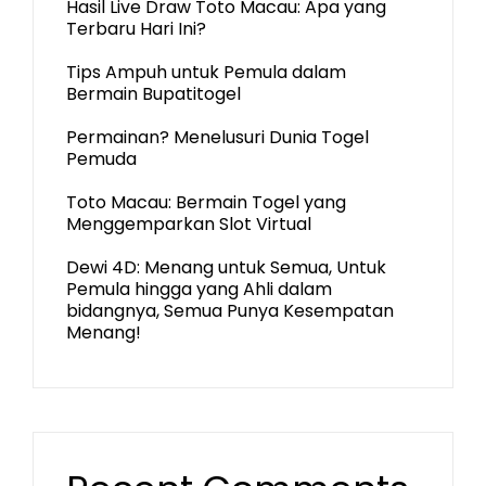
Hasil Live Draw Toto Macau: Apa yang
Terbaru Hari Ini?
Tips Ampuh untuk Pemula dalam
Bermain Bupatitogel
Permainan? Menelusuri Dunia Togel
Pemuda
Toto Macau: Bermain Togel yang
Menggemparkan Slot Virtual
Dewi 4D: Menang untuk Semua, Untuk
Pemula hingga yang Ahli dalam
bidangnya, Semua Punya Kesempatan
Menang!