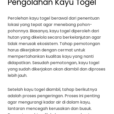
Pengolahan Kayu Togel
Perolehan kayu togel berawal dari penentuan
lokasi yang tepat agar menebang pohon-
pohonnya. Biasanya, kayu togel diperoleh dari
hutan yang dikelola secara berkelanjutan agar
tidak merusak ekosistem. Tahap pemotongan
harus dikerjakan dengan cermat untuk
mempertahankan kualitas kayu yang nanti
didapatkan. Sesudah pemotongan, kayu togel
yang sudah dikerjakan akan diambil dan diproses
lebih jauh.
Setelah kayu togel diambil, tahap berikutnya
adalah proses pengeringan. Proses ini penting
agar mengurangi kadar air di dalam kayu,
lantaran mencegah kerusakan dan busuk.