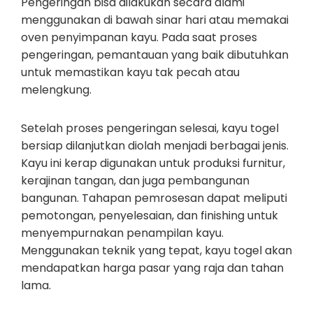
Pengeringan bisa dilakukan secara alami
menggunakan di bawah sinar hari atau memakai
oven penyimpanan kayu. Pada saat proses
pengeringan, pemantauan yang baik dibutuhkan
untuk memastikan kayu tak pecah atau
melengkung.
Setelah proses pengeringan selesai, kayu togel
bersiap dilanjutkan diolah menjadi berbagai jenis.
Kayu ini kerap digunakan untuk produksi furnitur,
kerajinan tangan, dan juga pembangunan
bangunan. Tahapan pemrosesan dapat meliputi
pemotongan, penyelesaian, dan finishing untuk
menyempurnakan penampilan kayu.
Menggunakan teknik yang tepat, kayu togel akan
mendapatkan harga pasar yang raja dan tahan
lama.