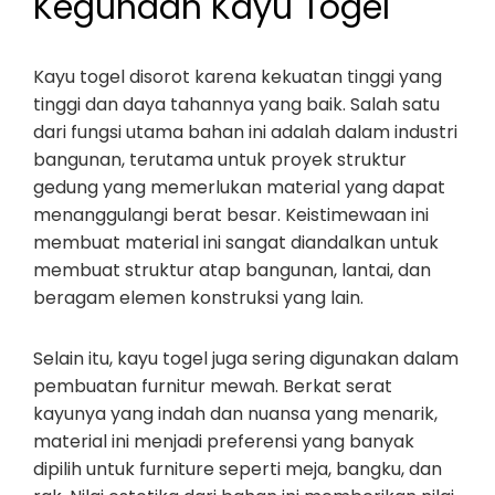
Kegunaan Kayu Togel
Kayu togel disorot karena kekuatan tinggi yang
tinggi dan daya tahannya yang baik. Salah satu
dari fungsi utama bahan ini adalah dalam industri
bangunan, terutama untuk proyek struktur
gedung yang memerlukan material yang dapat
menanggulangi berat besar. Keistimewaan ini
membuat material ini sangat diandalkan untuk
membuat struktur atap bangunan, lantai, dan
beragam elemen konstruksi yang lain.
Selain itu, kayu togel juga sering digunakan dalam
pembuatan furnitur mewah. Berkat serat
kayunya yang indah dan nuansa yang menarik,
material ini menjadi preferensi yang banyak
dipilih untuk furniture seperti meja, bangku, dan