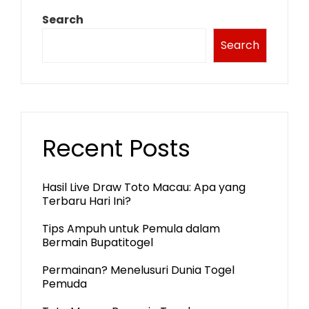
Search
Search
Recent Posts
Hasil Live Draw Toto Macau: Apa yang
Terbaru Hari Ini?
Tips Ampuh untuk Pemula dalam
Bermain Bupatitogel
Permainan? Menelusuri Dunia Togel
Pemuda