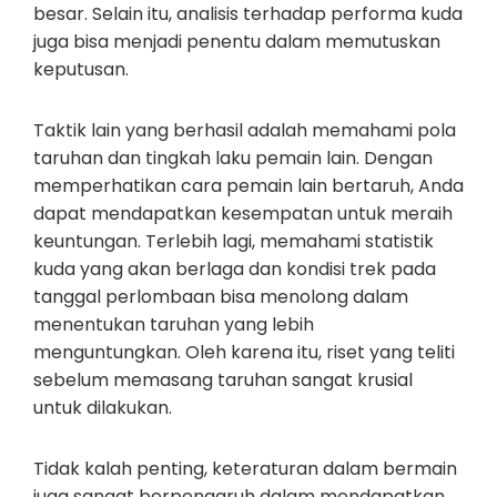
besar. Selain itu, analisis terhadap performa kuda
juga bisa menjadi penentu dalam memutuskan
keputusan.
Taktik lain yang berhasil adalah memahami pola
taruhan dan tingkah laku pemain lain. Dengan
memperhatikan cara pemain lain bertaruh, Anda
dapat mendapatkan kesempatan untuk meraih
keuntungan. Terlebih lagi, memahami statistik
kuda yang akan berlaga dan kondisi trek pada
tanggal perlombaan bisa menolong dalam
menentukan taruhan yang lebih
menguntungkan. Oleh karena itu, riset yang teliti
sebelum memasang taruhan sangat krusial
untuk dilakukan.
Tidak kalah penting, keteraturan dalam bermain
juga sangat berpengaruh dalam mendapatkan