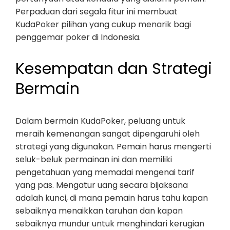
Perpaduan dari segala fitur ini membuat
KudaPoker pilihan yang cukup menarik bagi
penggemar poker di Indonesia.
Kesempatan dan Strategi
Bermain
Dalam bermain KudaPoker, peluang untuk
meraih kemenangan sangat dipengaruhi oleh
strategi yang digunakan. Pemain harus mengerti
seluk-beluk permainan ini dan memiliki
pengetahuan yang memadai mengenai tarif
yang pas. Mengatur uang secara bijaksana
adalah kunci, di mana pemain harus tahu kapan
sebaiknya menaikkan taruhan dan kapan
sebaiknya mundur untuk menghindari kerugian