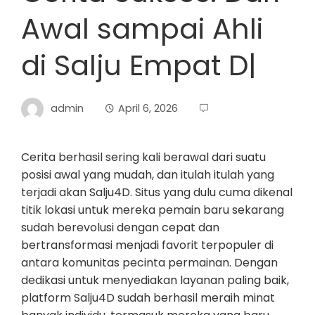
Awal sampai Ahli
di Salju Empat D|
admin
April 6, 2026
Cerita berhasil sering kali berawal dari suatu
posisi awal yang mudah, dan itulah itulah yang
terjadi akan Salju4D. Situs yang dulu cuma dikenal
titik lokasi untuk mereka pemain baru sekarang
sudah berevolusi dengan cepat dan
bertransformasi menjadi favorit terpopuler di
antara komunitas pecinta permainan. Dengan
dedikasi untuk menyediakan layanan paling baik,
platform Salju4D sudah berhasil meraih minat