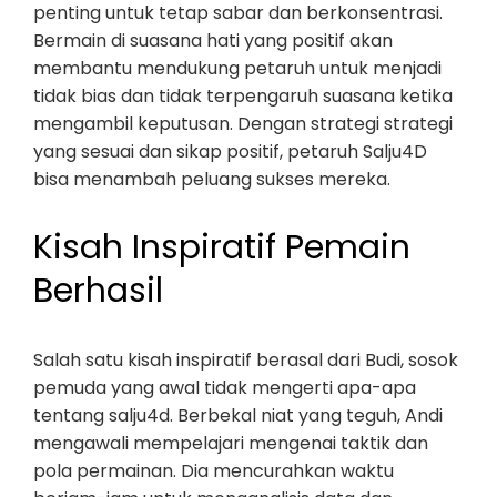
penting untuk tetap sabar dan berkonsentrasi.
Bermain di suasana hati yang positif akan
membantu mendukung petaruh untuk menjadi
tidak bias dan tidak terpengaruh suasana ketika
mengambil keputusan. Dengan strategi strategi
yang sesuai dan sikap positif, petaruh Salju4D
bisa menambah peluang sukses mereka.
Kisah Inspiratif Pemain
Berhasil
Salah satu kisah inspiratif berasal dari Budi, sosok
pemuda yang awal tidak mengerti apa-apa
tentang salju4d. Berbekal niat yang teguh, Andi
mengawali mempelajari mengenai taktik dan
pola permainan. Dia mencurahkan waktu