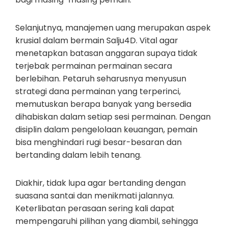
Selanjutnya, manajemen uang merupakan aspek
krusial dalam bermain Salju4D. Vital agar
menetapkan batasan anggaran supaya tidak
terjebak permainan permainan secara
berlebihan. Petaruh seharusnya menyusun
strategi dana permainan yang terperinci,
memutuskan berapa banyak yang bersedia
dihabiskan dalam setiap sesi permainan. Dengan
disiplin dalam pengelolaan keuangan, pemain
bisa menghindari rugi besar-besaran dan
bertanding dalam lebih tenang.
Diakhir, tidak lupa agar bertanding dengan
suasana santai dan menikmati jalannya.
Keterlibatan perasaan sering kali dapat
mempengaruhi pilihan yang diambil, sehingga