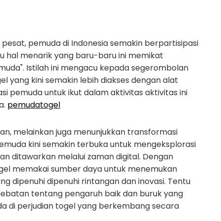
pesat, pemuda di Indonesia semakin berpartisipasi
atu hal menarik yang baru-baru ini memikat
pemuda". Istilah ini mengacu kepada segerombolan
el yang kini semakin lebih diakses dengan alat
asi pemuda untuk ikut dalam aktivitas aktivitas ini
a.
pemudatogel
ian, melainkan juga menunjukkan transformasi
Pemuda kini semakin terbuka untuk mengeksplorasi
 ditawarkan melalui zaman digital. Dengan
ogel memakai sumber daya untuk menemukan
 dipenuhi dipenuhi rintangan dan inovasi. Tentu
rdebatan tentang pengaruh baik dan buruk yang
uda di perjudian togel yang berkembang secara