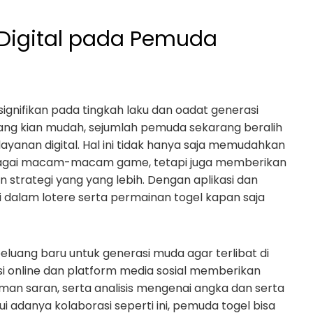
Digital pada Pemuda
ignifikan pada tingkah laku dan oadat generasi
yang kian mudah, sejumlah pemuda sekarang beralih
layanan digital. Hal ini tidak hanya saja memudahkan
bagai macam-macam game, tetapi juga memberikan
 strategi yang yang lebih. Dengan aplikasi dan
i dalam lotere serta permainan togel kapan saja
peluang baru untuk generasi muda agar terlibat di
si online dan platform media sosial memberikan
n saran, serta analisis mengenai angka dan serta
 adanya kolaborasi seperti ini, pemuda togel bisa