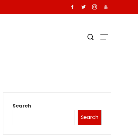
Search
Search