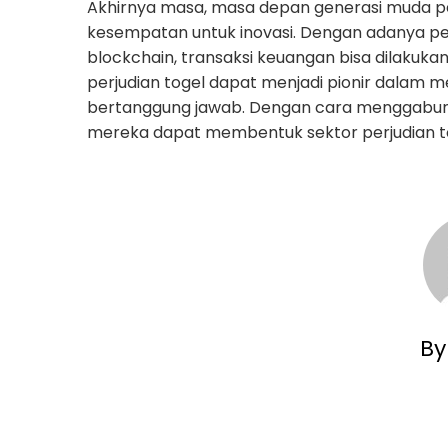
Akhirnya masa, masa depan generasi muda per
kesempatan untuk inovasi. Dengan adanya 
blockchain, transaksi keuangan bisa dilakuka
perjudian togel dapat menjadi pionir dalam m
bertanggung jawab. Dengan cara menggabungk
mereka dapat membentuk sektor perjudian toge
By