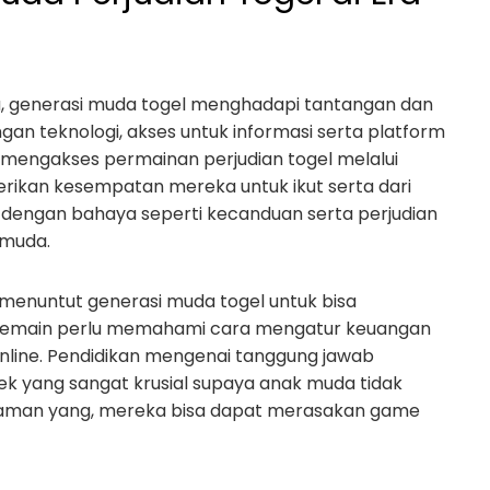
sa, generasi muda togel menghadapi tantangan dan
an teknologi, akses untuk informasi serta platform
t mengakses permainan perjudian togel melalui
rikan kesempatan mereka untuk ikut serta dari
dengan bahaya seperti kecanduan serta perjudian
emuda.
tal menuntut generasi muda togel untuk bisa
a pemain perlu memahami cara mengatur keuangan
online. Pendidikan mengenai tanggung jawab
k yang sangat krusial supaya anak muda tidak
haman yang, mereka bisa dapat merasakan game