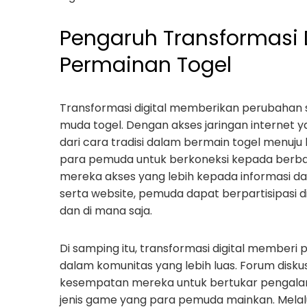
Pengaruh Transformasi 
Permainan Togel
Transformasi digital memberikan perubahan s
muda togel. Dengan akses jaringan internet 
dari cara tradisi dalam bermain togel menuju 
para pemuda untuk berkoneksi kepada ber
mereka akses yang lebih kepada informasi dan
serta website, pemuda dapat berpartisipasi d
dan di mana saja.
Di samping itu, transformasi digital memberi 
dalam komunitas yang lebih luas. Forum disku
kesempatan mereka untuk bertukar pengalama
jenis game yang para pemuda mainkan. Melalui