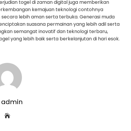
judian togel di zaman digital juga memberikan
perkembangan kemajuan teknologi contohnya
n secara lebih aman serta terbuka. Generasi muda
enciptakan suasana permainan yang lebih adil serta
an semangat inovatif dan teknologi terbaru,
l yang lebih baik serta berkelanjutan di hari esok.
 admin