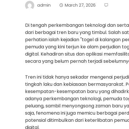
admin
March 27, 2026
Di tengah perkembangan teknologi dan serta 
dari berbagai tren baru yang timbul. Salah s
perhatian ialah kejadian "togel di kalangan 
pemuda yang kini terjun ke alam perjudian tog
digital. Kehadiran situs dan aplikasi memfasilit
secara yang belum pernah terjadi sebelumny
Tren ini tidak hanya sekadar mengenai perjud
tingkah laku dan kebiasaan bermasyarakat. 
kesempatan-kesempatan baru yang dihadirkan
adanya perkembangan teknologi, pemuda t
peluang, sambil menyongsong zaman baru yang
saja, fenomena ini juga memicu berbagai pe
potensial ditimbulkan dari keterlibatan pem
digital.