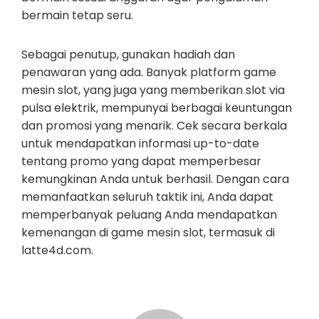
bermain tetap seru.
Sebagai penutup, gunakan hadiah dan
penawaran yang ada. Banyak platform game
mesin slot, yang juga yang memberikan slot via
pulsa elektrik, mempunyai berbagai keuntungan
dan promosi yang menarik. Cek secara berkala
untuk mendapatkan informasi up-to-date
tentang promo yang dapat memperbesar
kemungkinan Anda untuk berhasil. Dengan cara
memanfaatkan seluruh taktik ini, Anda dapat
memperbanyak peluang Anda mendapatkan
kemenangan di game mesin slot, termasuk di
latte4d.com.