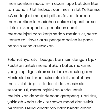
memberikan macam-macam tipe bet dan fitur
tambahan. Slot Indosat dan mesin slot Telkomsel
4G seringkali menjadi pilihan favorit karena
memberikan kemudahan dalam deposit pulsa
elektrik. Sempatkan perlakuan untuk
mempelajari cara kerja setiap mesin slot, serta
Return to Player atau pengembalian kepada
pemain yang disediakan.
Selanjutnya, atur budget bermain dengan bijak.
Pastikan untuk menentukan batas maksimal
yang siap digunakan sebelum memulai game.
Mesin slot setoran pulsa elektrik, contohnya
mesin slot deposit Indosat dan mesin slot
setoran Tri, memungkinkan Anda untuk
melakukan deposit dengan gampang. Dari situ,
yakinlah Anda tidak terbawa mood dan selalu
bermain sesuai anggaran agar pengalaman