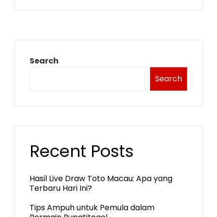
Search
Search
Recent Posts
Hasil Live Draw Toto Macau: Apa yang
Terbaru Hari Ini?
Tips Ampuh untuk Pemula dalam