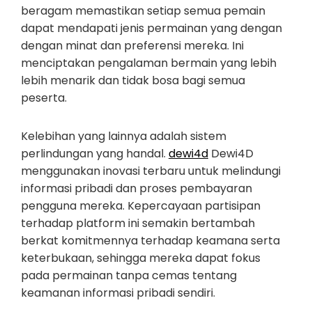
beragam memastikan setiap semua pemain
dapat mendapati jenis permainan yang dengan
dengan minat dan preferensi mereka. Ini
menciptakan pengalaman bermain yang lebih
lebih menarik dan tidak bosa bagi semua
peserta.
Kelebihan yang lainnya adalah sistem
perlindungan yang handal.
dewi4d
Dewi4D
menggunakan inovasi terbaru untuk melindungi
informasi pribadi dan proses pembayaran
pengguna mereka. Kepercayaan partisipan
terhadap platform ini semakin bertambah
berkat komitmennya terhadap keamana serta
keterbukaan, sehingga mereka dapat fokus
pada permainan tanpa cemas tentang
keamanan informasi pribadi sendiri.