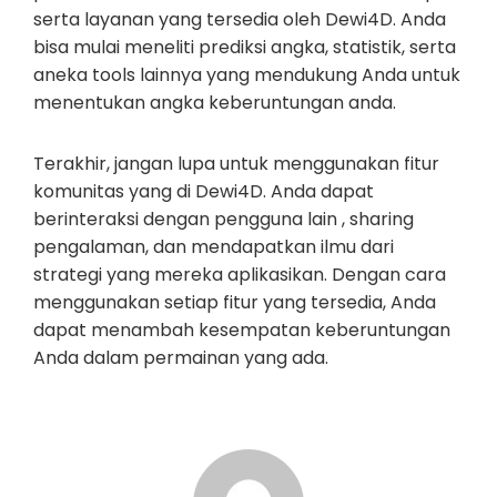
serta layanan yang tersedia oleh Dewi4D. Anda
bisa mulai meneliti prediksi angka, statistik, serta
aneka tools lainnya yang mendukung Anda untuk
menentukan angka keberuntungan anda.
Terakhir, jangan lupa untuk menggunakan fitur
komunitas yang di Dewi4D. Anda dapat
berinteraksi dengan pengguna lain , sharing
pengalaman, dan mendapatkan ilmu dari
strategi yang mereka aplikasikan. Dengan cara
menggunakan setiap fitur yang tersedia, Anda
dapat menambah kesempatan keberuntungan
Anda dalam permainan yang ada.