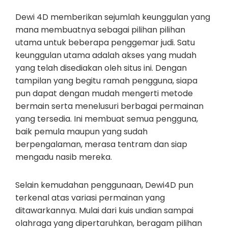
Dewi 4D memberikan sejumlah keunggulan yang
mana membuatnya sebagai pilihan pilihan
utama untuk beberapa penggemar judi. Satu
keunggulan utama adalah akses yang mudah
yang telah disediakan oleh situs ini. Dengan
tampilan yang begitu ramah pengguna, siapa
pun dapat dengan mudah mengerti metode
bermain serta menelusuri berbagai permainan
yang tersedia. Ini membuat semua pengguna,
baik pemula maupun yang sudah
berpengalaman, merasa tentram dan siap
mengadu nasib mereka.
Selain kemudahan penggunaan, Dewi4D pun
terkenal atas variasi permainan yang
ditawarkannya. Mulai dari kuis undian sampai
olahraga yang dipertaruhkan, beragam pilihan