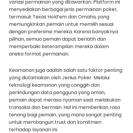
variasi permainan yang ditawarkan. Platform ini
menyediakan berbagai jenis permainan poker,
termasuk Texas Hold’em dan Omaha, yang
memungkinkan pemain untuk memilih sesuai
dengan preferensi mereka. Karena banyaknya
pilihan, semua pemain dapat berlatih dan
memperbaiki keterampilan mereka dalam
aneka format permainan.
Keamanan juga adalah salah satu faktor penting
yang diutamakan oleh Jenius Poker. Melalui
teknologi keamanan yang canggih dan
perlindungan data pengguna yang aman,
pemain dapat merasa nyaman saat melakukan
transaksi dan bermain. Hal ini memberikan rasa
tenang bagi pemain, yang mana sangat penting
untuk membangun trust dan komitmen
terhadap layanan ini.