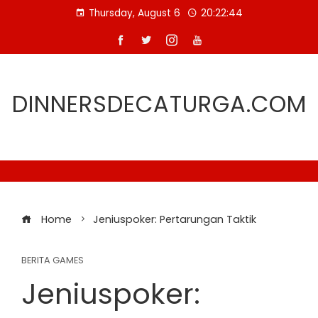
Skip
Thursday, August 6
20:22:44
to
content
DINNERSDECATURGA.COM
Home
Jeniuspoker: Pertarungan Taktik
BERITA GAMES
Jeniuspoker: