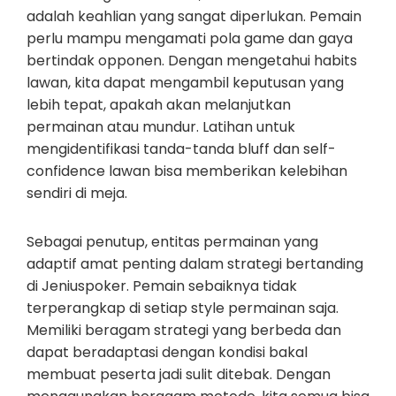
adalah keahlian yang sangat diperlukan. Pemain
perlu mampu mengamati pola game dan gaya
bertindak opponen. Dengan mengetahui habits
lawan, kita dapat mengambil keputusan yang
lebih tepat, apakah akan melanjutkan
permainan atau mundur. Latihan untuk
mengidentifikasi tanda-tanda bluff dan self-
confidence lawan bisa memberikan kelebihan
sendiri di meja.
Sebagai penutup, entitas permainan yang
adaptif amat penting dalam strategi bertanding
di Jeniuspoker. Pemain sebaiknya tidak
terperangkap di setiap style permainan saja.
Memiliki beragam strategi yang berbeda dan
dapat beradaptasi dengan kondisi bakal
membuat peserta jadi sulit ditebak. Dengan