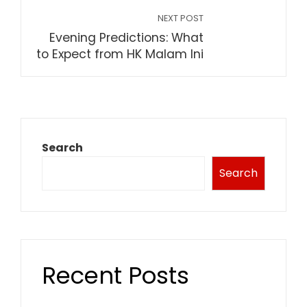
NEXT POST
Evening Predictions: What
to Expect from HK Malam Ini
Search
Search
Recent Posts