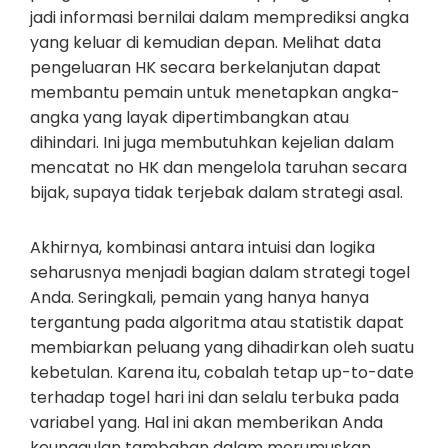
jadi informasi bernilai dalam memprediksi angka
yang keluar di kemudian depan. Melihat data
pengeluaran HK secara berkelanjutan dapat
membantu pemain untuk menetapkan angka-
angka yang layak dipertimbangkan atau
dihindari. Ini juga membutuhkan kejelian dalam
mencatat no HK dan mengelola taruhan secara
bijak, supaya tidak terjebak dalam strategi asal.
Akhirnya, kombinasi antara intuisi dan logika
seharusnya menjadi bagian dalam strategi togel
Anda. Seringkali, pemain yang hanya hanya
tergantung pada algoritma atau statistik dapat
membiarkan peluang yang dihadirkan oleh suatu
kebetulan. Karena itu, cobalah tetap up-to-date
terhadap togel hari ini dan selalu terbuka pada
variabel yang. Hal ini akan memberikan Anda
keunggulan tambahan dalam merumuskan