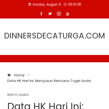
Skip
Sunday, August 9
05:01:39
to
content
DINNERSDECATURGA.COM
Home
Data HK Hari Ini: Menyusun Rencana Togel Anda
BERITA GAMES
Data HK Hari Ini: