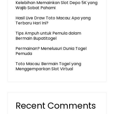
Kelebihan Memainkan Slot Depo 5K yang
Wajib Sobat Pahami
Hasil Live Draw Toto Macau: Apa yang
Terbaru Hari Ini?
Tips Ampuh untuk Pemula dalam
Bermain Bupatitogel
Permainan? Menelusuri Dunia Togel
Pemuda
Toto Macau: Bermain Togel yang
Menggemparkan Slot Virtual
Recent Comments