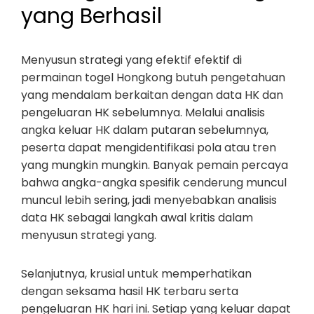
yang Berhasil
Menyusun strategi yang efektif efektif di
permainan togel Hongkong butuh pengetahuan
yang mendalam berkaitan dengan data HK dan
pengeluaran HK sebelumnya. Melalui analisis
angka keluar HK dalam putaran sebelumnya,
peserta dapat mengidentifikasi pola atau tren
yang mungkin mungkin. Banyak pemain percaya
bahwa angka-angka spesifik cenderung muncul
muncul lebih sering, jadi menyebabkan analisis
data HK sebagai langkah awal kritis dalam
menyusun strategi yang.
Selanjutnya, krusial untuk memperhatikan
dengan seksama hasil HK terbaru serta
pengeluaran HK hari ini. Setiap yang keluar dapat