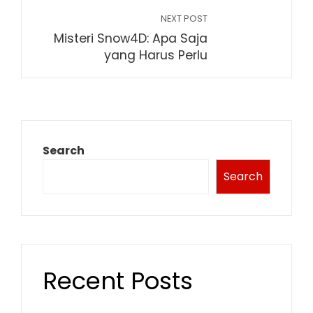
NEXT POST
Misteri Snow4D: Apa Saja
yang Harus Perlu
Search
Search
Recent Posts