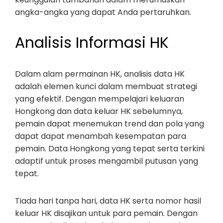
angka-angka yang dapat Anda pertaruhkan.
Analisis Informasi HK
Dalam alam permainan HK, analisis data HK
adalah elemen kunci dalam membuat strategi
yang efektif. Dengan mempelajari keluaran
Hongkong dan data keluar HK sebelumnya,
pemain dapat menemukan trend dan pola yang
dapat dapat menambah kesempatan para
pemain. Data Hongkong yang tepat serta terkini
adaptif untuk proses mengambil putusan yang
tepat.
Tiada hari tanpa hari, data HK serta nomor hasil
keluar HK disajikan untuk para pemain. Dengan