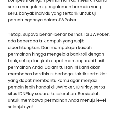
kompetisi dengan pemain lain dari seluruh dunia
serta mengalami pengalaman bermain yang
seru, banyak individu yang tertarik untuk uji
peruntungannya dalam JWPoker.
Tetapi, supaya benar-benar berhasil di JWPoker,
ada beberapa trik ampuh yang wajib
diperhitungkan. Dari mempelajari kaidah
permainan hingga mengelola bankroll dengan
bijak, setiap langkah dapat memengaruhi hasil
permainan Anda. Dalam tulisan ini kami akan
membahas berdiskusi berbagai taktik serta kiat
yang dapat membantu kamu agar menjadi
pemain lebih handal di JWPoker, IDNPlay, serta
situs IDNPlay secara keseluruhan. Bersiaplah
untuk membawa permainan Anda menuju level
selanjutnya!