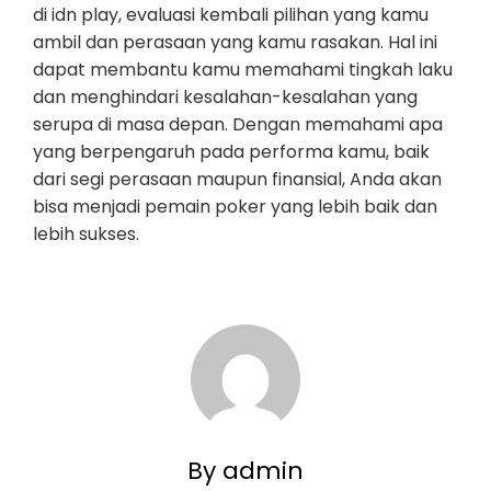
di idn play, evaluasi kembali pilihan yang kamu
ambil dan perasaan yang kamu rasakan. Hal ini
dapat membantu kamu memahami tingkah laku
dan menghindari kesalahan-kesalahan yang
serupa di masa depan. Dengan memahami apa
yang berpengaruh pada performa kamu, baik
dari segi perasaan maupun finansial, Anda akan
bisa menjadi pemain poker yang lebih baik dan
lebih sukses.
By admin