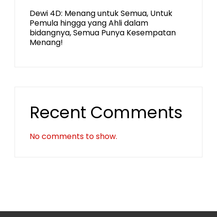
Dewi 4D: Menang untuk Semua, Untuk
Pemula hingga yang Ahli dalam
bidangnya, Semua Punya Kesempatan
Menang!
Recent Comments
No comments to show.