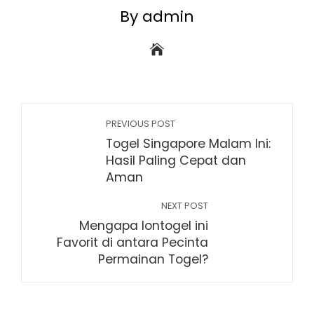
By admin
PREVIOUS POST
Togel Singapore Malam Ini:
Hasil Paling Cepat dan
Aman
NEXT POST
Mengapa Iontogel ini
Favorit di antara Pecinta
Permainan Togel?