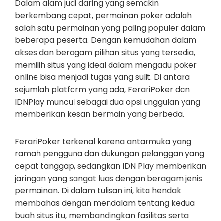
Dalam alam judi daring yang semakin
berkembang cepat, permainan poker adalah
salah satu permainan yang paling populer dalam
beberapa peserta. Dengan kemudahan dalam
akses dan beragam pilihan situs yang tersedia,
memilih situs yang ideal dalam mengadu poker
online bisa menjadi tugas yang sulit. Di antara
sejumlah platform yang ada, FerariPoker dan
IDNPlay muncul sebagai dua opsi unggulan yang
memberikan kesan bermain yang berbeda.
FerariPoker terkenal karena antarmuka yang
ramah pengguna dan dukungan pelanggan yang
cepat tanggap, sedangkan IDN Play memberikan
jaringan yang sangat luas dengan beragam jenis
permainan. Di dalam tulisan ini, kita hendak
membahas dengan mendalam tentang kedua
buah situs itu, membandingkan fasilitas serta