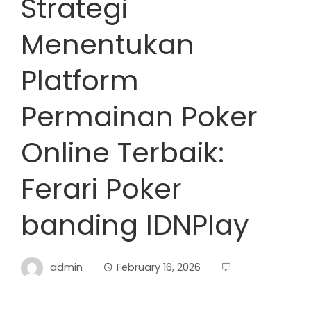
Strategi
Menentukan
Platform
Permainan Poker
Online Terbaik:
Ferari Poker
banding IDNPlay
admin
February 16, 2026