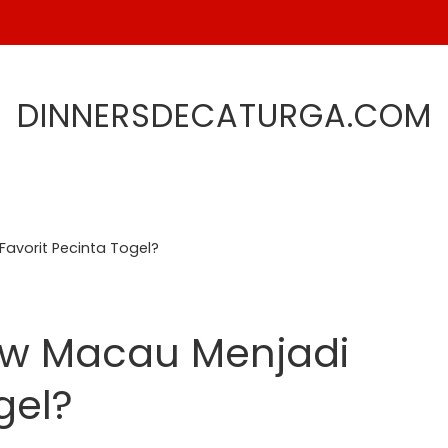
DINNERSDECATURGA.COM
avorit Pecinta Togel?
aw Macau Menjadi
gel?