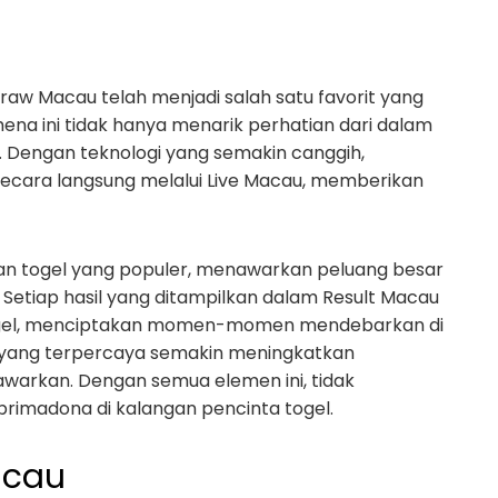
Draw Macau telah menjadi salah satu favorit yang
na ini tidak hanya menarik perhatian dari dalam
ia. Dengan teknologi yang semakin canggih,
ecara langsung melalui Live Macau, memberikan
nan togel yang populer, menawarkan peluang besar
Setiap hasil yang ditampilkan dalam Result Macau
togel, menciptakan momen-momen mendebarkan di
 yang terpercaya semakin meningkatkan
warkan. Dengan semua elemen ini, tidak
rimadona di kalangan pencinta togel.
acau