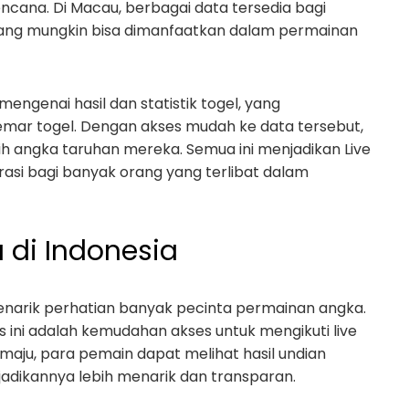
cana. Di Macau, berbagai data tersedia bagi
n yang mungkin bisa dimanfaatkan dalam permainan
ngenai hasil dan statistik togel, yang
mar togel. Dengan akses mudah ke data tersebut,
ih angka taruhan mereka. Semua ini menjadikan Live
rasi bagi banyak orang yang terlibat dalam
 di Indonesia
enarik perhatian banyak pecinta permainan angka.
 ini adalah kemudahan akses untuk mengikuti live
aju, para pemain dapat melihat hasil undian
jadikannya lebih menarik dan transparan.