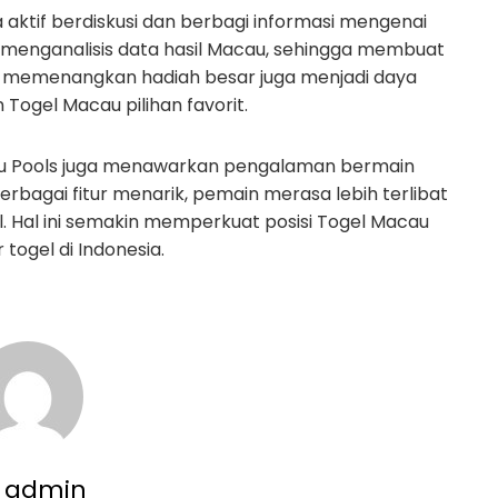
ia aktif berdiskusi dan berbagi informasi mengenai
menganalisis data hasil Macau, sehingga membuat
uk memenangkan hadiah besar juga menjadi daya
 Togel Macau pilihan favorit.
cau Pools juga menawarkan pengalaman bermain
rbagai fitur menarik, pemain merasa lebih terlibat
l. Hal ini semakin memperkuat posisi Togel Macau
togel di Indonesia.
 admin