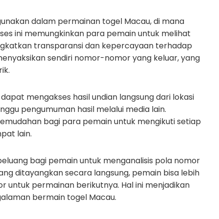
igunakan dalam permainan togel Macau, di mana
roses ini memungkinkan para pemain untuk melihat
ingkatkan transparansi dan kepercayaan terhadap
menyaksikan sendiri nomor-nomor yang keluar, yang
ik.
dapat mengakses hasil undian langsung dari lokasi
nunggu pengumuman hasil melalui media lain.
emudahan bagi para pemain untuk mengikuti setiap
at lain.
 peluang bagi pemain untuk menganalisis pola nomor
ang ditayangkan secara langsung, pemain bisa lebih
 untuk permainan berikutnya. Hal ini menjadikan
galaman bermain togel Macau.