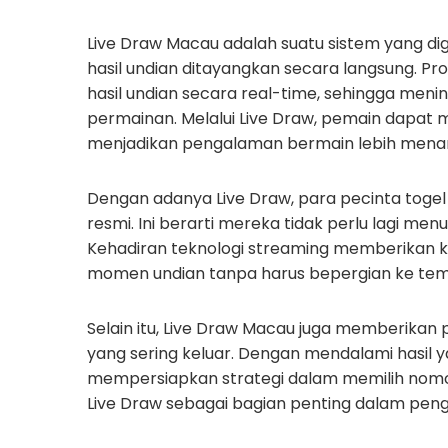
Live Draw Macau adalah suatu sistem yang d
hasil undian ditayangkan secara langsung. P
hasil undian secara real-time, sehingga men
permainan. Melalui Live Draw, pemain dapat 
menjadikan pengalaman bermain lebih menar
Dengan adanya Live Draw, para pecinta togel 
resmi. Ini berarti mereka tidak perlu lagi me
Kehadiran teknologi streaming memberikan k
momen undian tanpa harus bepergian ke temp
Selain itu, Live Draw Macau juga memberikan
yang sering keluar. Dengan mendalami hasil y
mempersiapkan strategi dalam memilih nomor
Live Draw sebagai bagian penting dalam pen