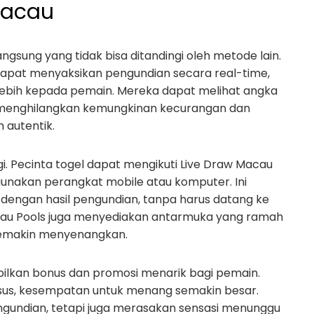
Macau
ung yang tidak bisa ditandingi oleh metode lain.
 dapat menyaksikan pengundian secara real-time,
ebih kepada pemain. Mereka dapat melihat angka
n, menghilangkan kemungkinan kecurangan dan
 autentik.
ggi. Pecinta togel dapat mengikuti Live Draw Macau
unakan perangkat mobile atau komputer. Ini
engan hasil pengundian, tanpa harus datang ke
i Macau Pools juga menyediakan antarmuka yang ramah
emakin menyenangkan.
mpilkan bonus dan promosi menarik bagi pemain.
us, kesempatan untuk menang semakin besar.
gundian, tetapi juga merasakan sensasi menunggu