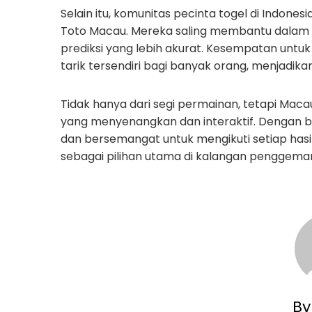
Selain itu, komunitas pecinta togel di Indones
Toto Macau. Mereka saling membantu dalam 
prediksi yang lebih akurat. Kesempatan unt
tarik tersendiri bagi banyak orang, menjadikan
Tidak hanya dari segi permainan, tetapi Ma
yang menyenangkan dan interaktif. Dengan be
dan bersemangat untuk mengikuti setiap hasi
sebagai pilihan utama di kalangan penggemar 
By