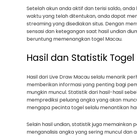
Setelah akun anda aktif dan terisi saldo, an
waktu yang telah ditentukan, anda dapat men
streaming yang disediakan situs. Dengan me
sensasi dan ketegangan saat hasil undian d
beruntung memenangkan togel Macau.
Hasil dan Statistik Toge
Hasil dari Live Draw Macau selalu menarik per
memberikan informasi yang penting bagi pem
mungkin muncul. Statistik dari hasil-hasil seb
memprediksi peluang angka yang akan muncul d
mengapa pecinta togel selalu menantikan has
Selain hasil undian, statistik juga memainka
menganalisis angka yang sering muncul dan a