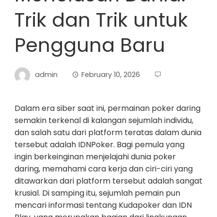
Trik dan Trik untuk
Pengguna Baru
admin
February 10, 2026
Dalam era siber saat ini, permainan poker daring
semakin terkenal di kalangan sejumlah individu,
dan salah satu dari platform teratas dalam dunia
tersebut adalah IDNPoker. Bagi pemula yang
ingin berkeinginan menjelajahi dunia poker
daring, memahami cara kerja dan ciri-ciri yang
ditawarkan dari platform tersebut adalah sangat
krusial. Di samping itu, sejumlah pemain pun
mencari informasi tentang Kudapoker dan IDN