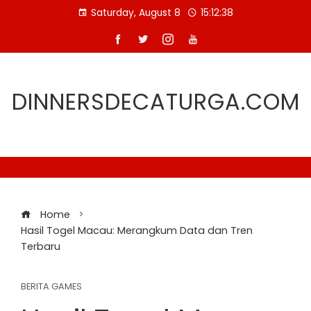
Skip
Saturday, August 8
15:12:39
to
content
DINNERSDECATURGA.COM
Home
Hasil Togel Macau: Merangkum Data dan Tren
Terbaru
BERITA GAMES