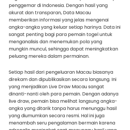
penggemar di Indonesia. Dengan hasil yang
akurat dan transparan, Data Macau
memberikan informasi yang jelas mengenai
angka-angka yang keluar setiap harinya. Data ini
sangat penting bagi para pemain togel untuk
menganalisis dan menemukan pola yang
mungkin muncul, sehingga dapat meningkatkan
peluang mereka dalam permainan.
Setiap hasil dari pengeluaran Macau biasanya
direkam dan dipublikasikan secara langsung. Ini
yang menjadikan Live Draw Macau sangat
dinanti-nanti oleh para pemain. Dengan adanya
live draw, pemain bisa melihat langsung angka-
angka yang ditarik tanpa harus menunggu hasil
yang diumumkan secara resmi. Hal ini juga
menambah seru pengalaman bermain karena