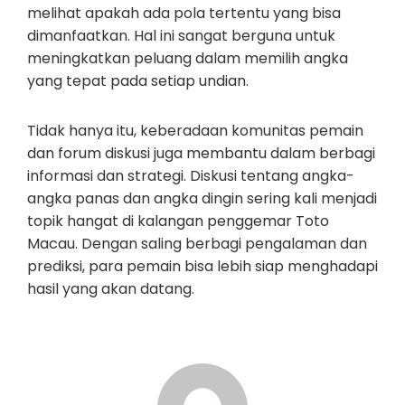
melihat apakah ada pola tertentu yang bisa
dimanfaatkan. Hal ini sangat berguna untuk
meningkatkan peluang dalam memilih angka
yang tepat pada setiap undian.
Tidak hanya itu, keberadaan komunitas pemain
dan forum diskusi juga membantu dalam berbagi
informasi dan strategi. Diskusi tentang angka-
angka panas dan angka dingin sering kali menjadi
topik hangat di kalangan penggemar Toto
Macau. Dengan saling berbagi pengalaman dan
prediksi, para pemain bisa lebih siap menghadapi
hasil yang akan datang.