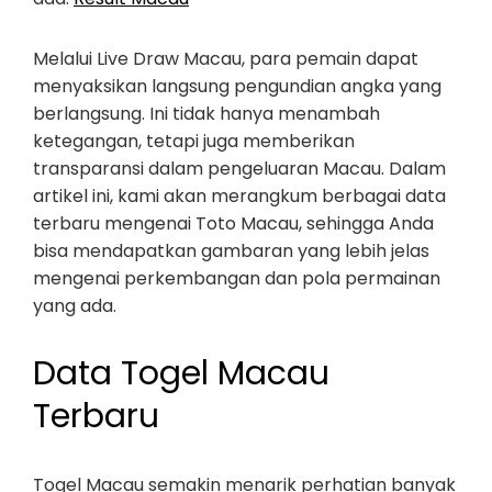
Melalui Live Draw Macau, para pemain dapat
menyaksikan langsung pengundian angka yang
berlangsung. Ini tidak hanya menambah
ketegangan, tetapi juga memberikan
transparansi dalam pengeluaran Macau. Dalam
artikel ini, kami akan merangkum berbagai data
terbaru mengenai Toto Macau, sehingga Anda
bisa mendapatkan gambaran yang lebih jelas
mengenai perkembangan dan pola permainan
yang ada.
Data Togel Macau
Terbaru
Togel Macau semakin menarik perhatian banyak