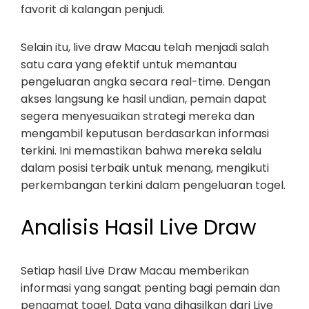
favorit di kalangan penjudi.
Selain itu, live draw Macau telah menjadi salah
satu cara yang efektif untuk memantau
pengeluaran angka secara real-time. Dengan
akses langsung ke hasil undian, pemain dapat
segera menyesuaikan strategi mereka dan
mengambil keputusan berdasarkan informasi
terkini. Ini memastikan bahwa mereka selalu
dalam posisi terbaik untuk menang, mengikuti
perkembangan terkini dalam pengeluaran togel.
Analisis Hasil Live Draw
Setiap hasil Live Draw Macau memberikan
informasi yang sangat penting bagi pemain dan
pengamat togel. Data yang dihasilkan dari Live