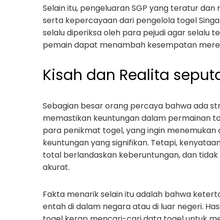
Selain itu, pengeluaran SGP yang teratur da
serta kepercayaan dari pengelola togel Sing
selalu diperiksa oleh para pejudi agar selalu 
pemain dapat menambah kesempatan mereka
Kisah dan Realita seput
Sebagian besar orang percaya bahwa ada str
memastikan keuntungan dalam permainan togel 
para penikmat togel, yang ingin menemukan c
keuntungan yang signifikan. Tetapi, kenyataa
total berlandaskan keberuntungan, dan tida
akurat.
Fakta menarik selain itu adalah bahwa ketert
entah di dalam negara atau di luar negeri. Has
togel kerap mencari-cari data togel untuk m