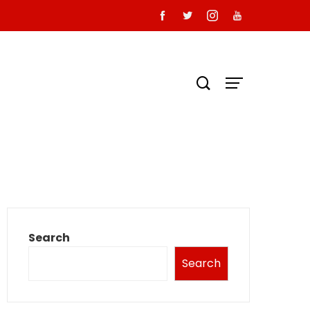
Search
Search