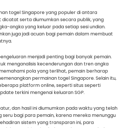
nan togel Singapore yang populer di antara
ut dicatat serta diumumkan secara publik, yang
-angka yang keluar pada setiap sesi undian.
ainkan juga jadi acuan bagi pemain dalam membuat
utnya.
 pengeluaran menjadi penting bagi banyak pemain.
uk menganalisis kecenderungan dan tren angka
 memahami pola yang terlihat, pemain berharap
emenangkan permainan togel Singapore. Selain itu,
eberapa platform online, seperti situs seperti
ate terkini mengenai keluaran SGP.
ratur, dan hasil ini diumumkan pada waktu yang telah
ng seru bagi para pemain, karena mereka menunggu
adiran sistem yang transparan ini, para