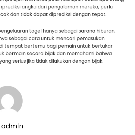
rediksi angka dari pengalaman mereka, perlu
cak dan tidak dapat diprediksi dengan tepat.
engeluaran togel hanya sebagai sarana hiburan,
nya sebagai cara untuk mencari pemasukan
di tempat bertemu bagi pemain untuk bertukar
ntuk bermain secara bijak dan memahami bahwa
yang serius jika tidak dilakukan dengan bijak.
 admin