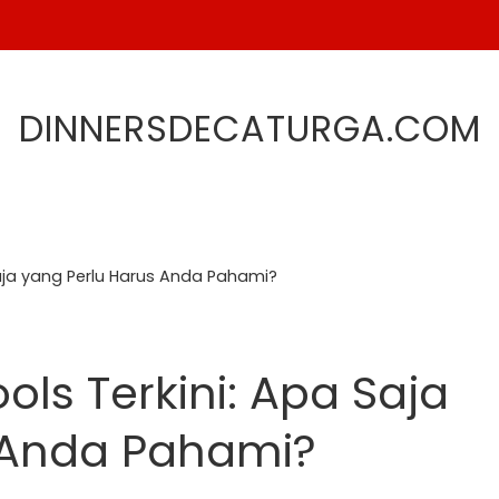
DINNERSDECATURGA.COM
Saja yang Perlu Harus Anda Pahami?
ols Terkini: Apa Saja
 Anda Pahami?