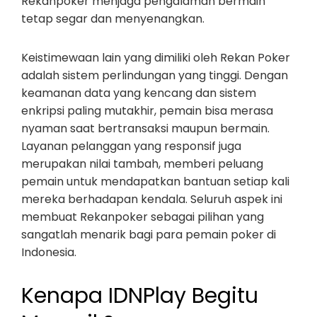
Rekanpoker menjaga pengalaman bermain
tetap segar dan menyenangkan.
Keistimewaan lain yang dimiliki oleh Rekan Poker
adalah sistem perlindungan yang tinggi. Dengan
keamanan data yang kencang dan sistem
enkripsi paling mutakhir, pemain bisa merasa
nyaman saat bertransaksi maupun bermain.
Layanan pelanggan yang responsif juga
merupakan nilai tambah, memberi peluang
pemain untuk mendapatkan bantuan setiap kali
mereka berhadapan kendala. Seluruh aspek ini
membuat Rekanpoker sebagai pilihan yang
sangatlah menarik bagi para pemain poker di
Indonesia.
Kenapa IDNPlay Begitu