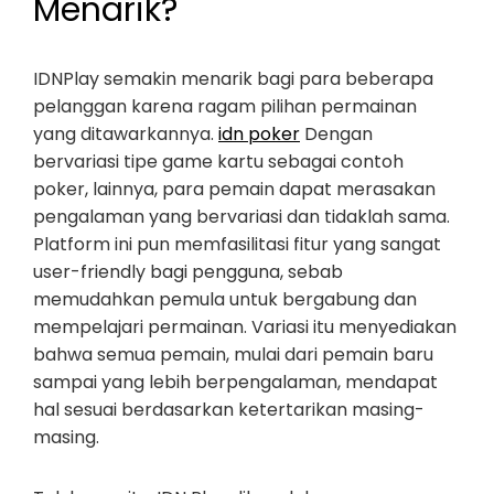
Menarik?
IDNPlay semakin menarik bagi para beberapa
pelanggan karena ragam pilihan permainan
yang ditawarkannya.
idn poker
Dengan
bervariasi tipe game kartu sebagai contoh
poker, lainnya, para pemain dapat merasakan
pengalaman yang bervariasi dan tidaklah sama.
Platform ini pun memfasilitasi fitur yang sangat
user-friendly bagi pengguna, sebab
memudahkan pemula untuk bergabung dan
mempelajari permainan. Variasi itu menyediakan
bahwa semua pemain, mulai dari pemain baru
sampai yang lebih berpengalaman, mendapat
hal sesuai berdasarkan ketertarikan masing-
masing.