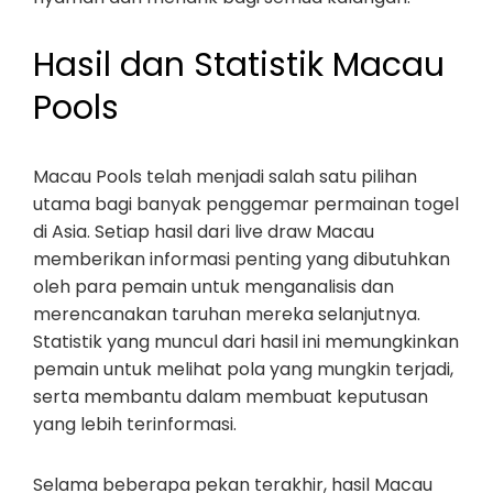
Hasil dan Statistik Macau
Pools
Macau Pools telah menjadi salah satu pilihan
utama bagi banyak penggemar permainan togel
di Asia. Setiap hasil dari live draw Macau
memberikan informasi penting yang dibutuhkan
oleh para pemain untuk menganalisis dan
merencanakan taruhan mereka selanjutnya.
Statistik yang muncul dari hasil ini memungkinkan
pemain untuk melihat pola yang mungkin terjadi,
serta membantu dalam membuat keputusan
yang lebih terinformasi.
Selama beberapa pekan terakhir, hasil Macau