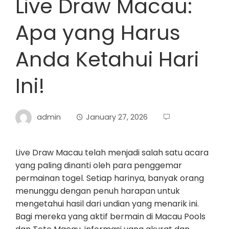
Live Draw Macau:
Apa yang Harus
Anda Ketahui Hari
Ini!
admin
January 27, 2026
Live Draw Macau telah menjadi salah satu acara
yang paling dinanti oleh para penggemar
permainan togel. Setiap harinya, banyak orang
menunggu dengan penuh harapan untuk
mengetahui hasil dari undian yang menarik ini.
Bagi mereka yang aktif bermain di Macau Pools