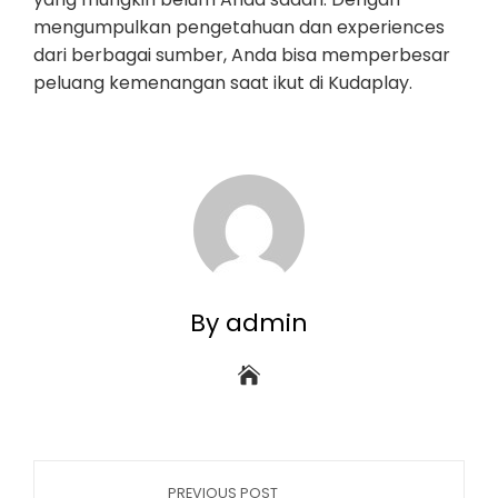
mengumpulkan pengetahuan dan experiences
dari berbagai sumber, Anda bisa memperbesar
peluang kemenangan saat ikut di Kudaplay.
By admin
PREVIOUS POST