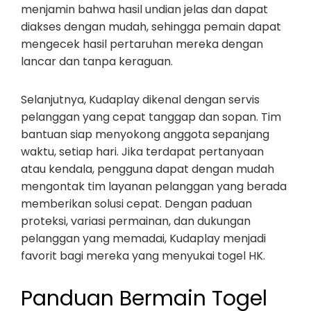
menjamin bahwa hasil undian jelas dan dapat
diakses dengan mudah, sehingga pemain dapat
mengecek hasil pertaruhan mereka dengan
lancar dan tanpa keraguan.
Selanjutnya, Kudaplay dikenal dengan servis
pelanggan yang cepat tanggap dan sopan. Tim
bantuan siap menyokong anggota sepanjang
waktu, setiap hari. Jika terdapat pertanyaan
atau kendala, pengguna dapat dengan mudah
mengontak tim layanan pelanggan yang berada
memberikan solusi cepat. Dengan paduan
proteksi, variasi permainan, dan dukungan
pelanggan yang memadai, Kudaplay menjadi
favorit bagi mereka yang menyukai togel HK.
Panduan Bermain Togel