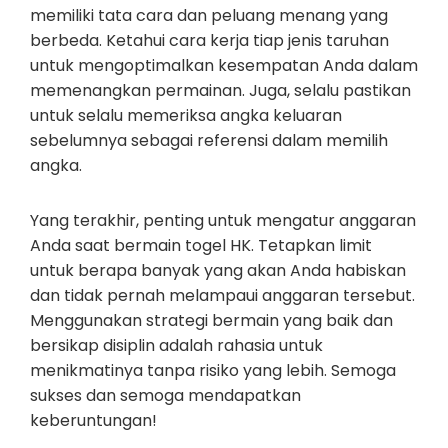
memiliki tata cara dan peluang menang yang
berbeda. Ketahui cara kerja tiap jenis taruhan
untuk mengoptimalkan kesempatan Anda dalam
memenangkan permainan. Juga, selalu pastikan
untuk selalu memeriksa angka keluaran
sebelumnya sebagai referensi dalam memilih
angka.
Yang terakhir, penting untuk mengatur anggaran
Anda saat bermain togel HK. Tetapkan limit
untuk berapa banyak yang akan Anda habiskan
dan tidak pernah melampaui anggaran tersebut.
Menggunakan strategi bermain yang baik dan
bersikap disiplin adalah rahasia untuk
menikmatinya tanpa risiko yang lebih. Semoga
sukses dan semoga mendapatkan
keberuntungan!