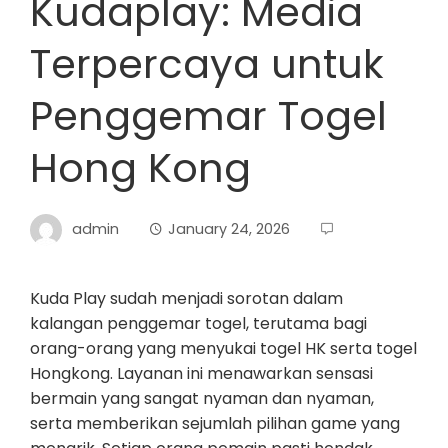
Kudaplay: Media
Terpercaya untuk
Penggemar Togel
Hong Kong
admin
January 24, 2026
Kuda Play sudah menjadi sorotan dalam
kalangan penggemar togel, terutama bagi
orang-orang yang menyukai togel HK serta togel
Hongkong. Layanan ini menawarkan sensasi
bermain yang sangat nyaman dan nyaman,
serta memberikan sejumlah pilihan game yang