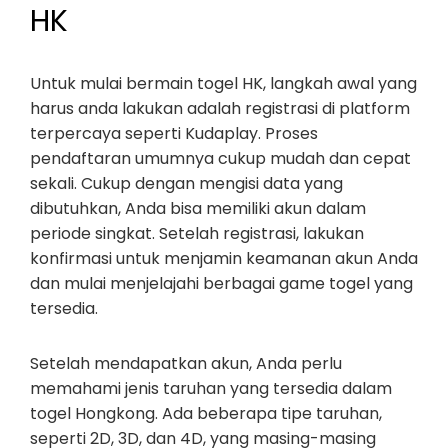
HK
Untuk mulai bermain togel HK, langkah awal yang
harus anda lakukan adalah registrasi di platform
terpercaya seperti Kudaplay. Proses
pendaftaran umumnya cukup mudah dan cepat
sekali. Cukup dengan mengisi data yang
dibutuhkan, Anda bisa memiliki akun dalam
periode singkat. Setelah registrasi, lakukan
konfirmasi untuk menjamin keamanan akun Anda
dan mulai menjelajahi berbagai game togel yang
tersedia.
Setelah mendapatkan akun, Anda perlu
memahami jenis taruhan yang tersedia dalam
togel Hongkong. Ada beberapa tipe taruhan,
seperti 2D, 3D, dan 4D, yang masing-masing