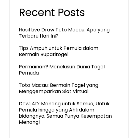
Recent Posts
Hasil Live Draw Toto Macau: Apa yang
Terbaru Hari Ini?
Tips Ampuh untuk Pemula dalam
Bermain Bupatitogel
Permainan? Menelusuri Dunia Togel
Pemuda
Toto Macau: Bermain Togel yang
Menggemparkan Slot Virtual
Dewi 4D: Menang untuk Semua, Untuk
Pemula hingga yang Ahli dalam
bidangnya, Semua Punya Kesempatan
Menang!