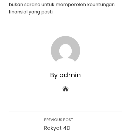
bukan sarana untuk memperoleh keuntungan
finansial yang pasti.
By admin
PREVIOUS POST
Rakyat 4D