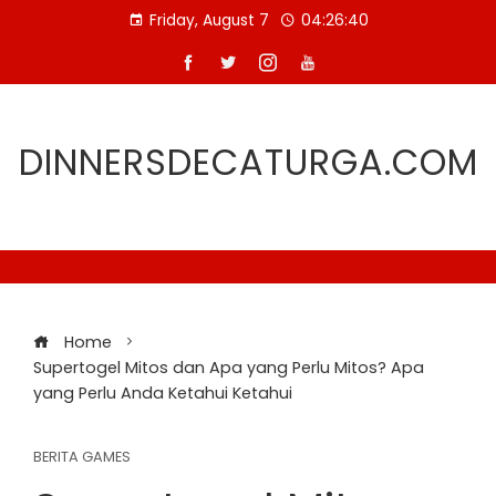
Skip
Friday, August 7
04:26:41
to
content
DINNERSDECATURGA.COM
Home
Supertogel Mitos dan Apa yang Perlu Mitos? Apa
yang Perlu Anda Ketahui Ketahui
BERITA GAMES