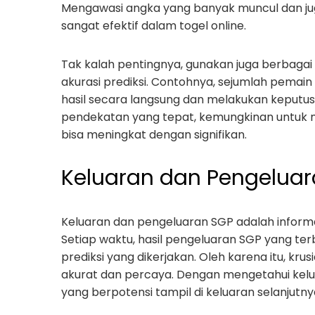
Mengawasi angka yang banyak muncul dan jug
sangat efektif dalam togel online.
Tak kalah pentingnya, gunakan juga berbagai
akurasi prediksi. Contohnya, sejumlah pemai
hasil secara langsung dan melakukan keputus
pendekatan yang tepat, kemungkinan untuk
bisa meningkat dengan signifikan.
Keluaran dan Pengeluar
Keluaran dan pengeluaran SGP adalah informa
Setiap waktu, hasil pengeluaran SGP yang te
prediksi yang dikerjakan. Oleh karena itu, kr
akurat dan percaya. Dengan mengetahui kel
yang berpotensi tampil di keluaran selanjutny