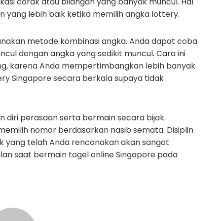
asi corak atau bilangan yang banyak muncul. Hal
yang lebih baik ketika memilih angka lottery.
ggunakan metode kombinasi angka. Anda dapat coba
ul dengan angka yang sedikit muncul. Cara ini
ng, karena Anda mempertimbangkan lebih banyak
ery Singapore secara berkala supaya tidak
 diri perasaan serta bermain secara bijak.
memilih nomor berdasarkan nasib semata. Disiplin
ik yang telah Anda rencanakan akan sangat
an saat bermain togel online Singapore pada