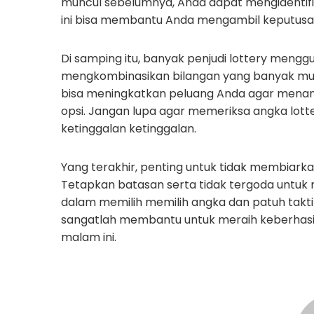
muncul sebelumnya, Anda dapat mengidentifik
ini bisa membantu Anda mengambil keputusan 
Di samping itu, banyak penjudi lottery men
mengkombinasikan bilangan yang banyak munc
bisa meningkatkan peluang Anda agar mena
opsi. Jangan lupa agar memeriksa angka lott
ketinggalan ketinggalan.
Yang terakhir, penting untuk tidak membiarkan
Tetapkan batasan serta tidak tergoda untuk 
dalam memilih memilih angka dan patuh takt
sangatlah membantu untuk meraih keberhasil
malam ini.