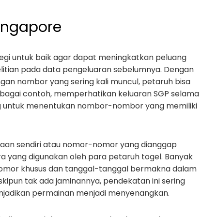
Singapore
gi untuk baik agar dapat meningkatkan peluang
litian pada data pengeluaran sebelumnya. Dengan
gan nombor yang sering kali muncul, petaruh bisa
Sebagai contoh, memperhatikan keluaran SGP selama
ong untuk menentukan nombor-nombor yang memiliki
ukaan sendiri atau nomor-nomor yang dianggap
 yang digunakan oleh para petaruh togel. Banyak
omor khusus dan tanggal-tanggal bermakna dalam
ipun tak ada jaminannya, pendekatan ini sering
menjadikan permainan menjadi menyenangkan.