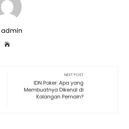
 admin
NEXT POST
IDN Poker: Apa yang
Membuatnya Dikenal di
Kalangan Pemain?