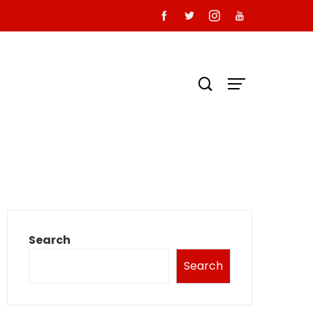
Search
Search