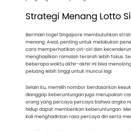
Strategi Menang Lotto 
Bermain togel Singapore membutuhkan strate
menang. Awal, penting untuk melakukan pene
cara memperhatikan ciri-ciri dan kecenderun
menghasilkan ramalan terarah lebih fokus. 
beberapa waktu akhir-akhir ini bisa menol
peluang lebih tinggi untuk muncul lagi.
Selain itu, memilih nombor berdasarkan kes
dianggap keberuntungan juga merupakan cara
orang yang percaya percaya bahwa angka n
hidup dapat memberikan keberuntungan. Mesk
kali menghadirkan rasa percaya diri serta 