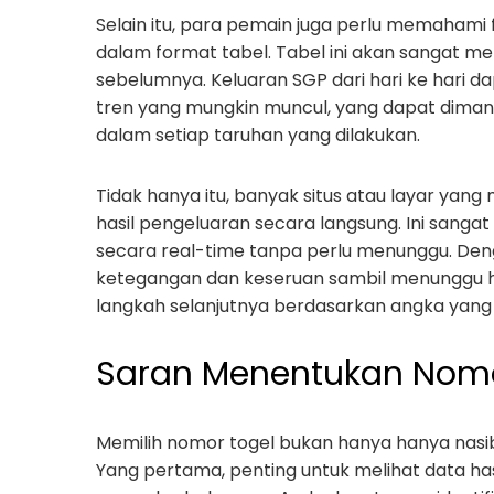
Selain itu, para pemain juga perlu memahami 
dalam format tabel. Tabel ini akan sangat 
sebelumnya. Keluaran SGP dari hari ke hari
tren yang mungkin muncul, yang dapat dima
dalam setiap taruhan yang dilakukan.
Tidak hanya itu, banyak situs atau layar ya
hasil pengeluaran secara langsung. Ini sang
secara real-time tanpa perlu menunggu. Den
ketegangan dan keseruan sambil menunggu ha
langkah selanjutnya berdasarkan angka yang 
Saran Menentukan Nomo
Memilih nomor togel bukan hanya hanya nasib,
Yang pertama, penting untuk melihat data hasi