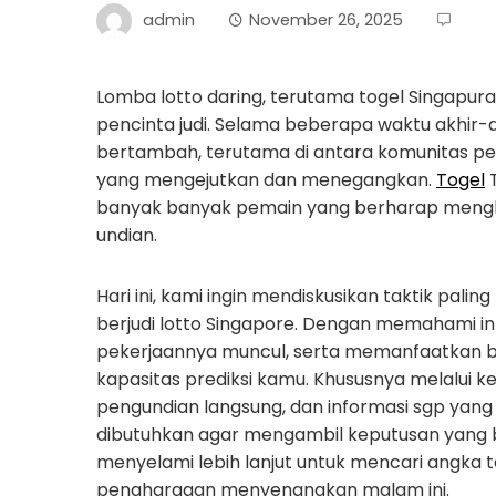
admin
November 26, 2025
Lomba lotto daring, terutama togel Singapura,
pencinta judi. Selama beberapa waktu akhir-ak
bertambah, terutama di antara komunitas p
yang mengejutkan dan menegangkan.
Togel
T
banyak banyak pemain yang berharap mengha
undian.
Hari ini, kami ingin mendiskusikan taktik pa
berjudi lotto Singapore. Dengan memahami in
pekerjaannya muncul, serta memanfaatkan 
kapasitas prediksi kamu. Khususnya melalui 
pengundian langsung, dan informasi sgp yang
dibutuhkan agar mengambil keputusan yang bij
menyelami lebih lanjut untuk mencari angka 
penghargaan menyenangkan malam ini.