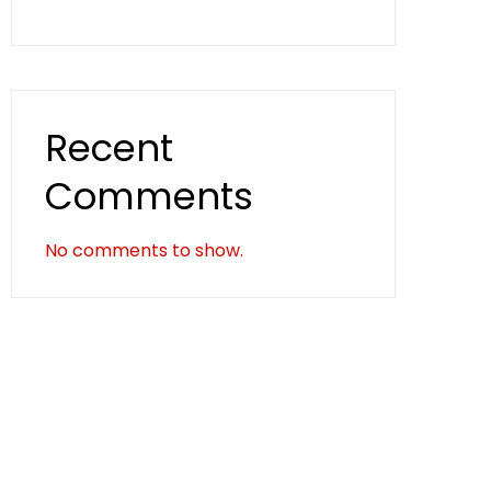
Recent
Comments
No comments to show.