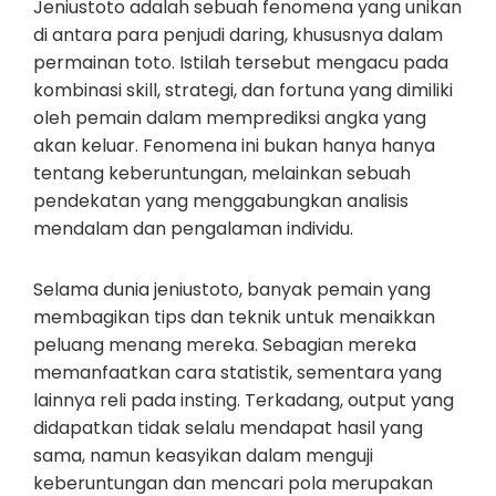
Jeniustoto adalah sebuah fenomena yang unikan
di antara para penjudi daring, khususnya dalam
permainan toto. Istilah tersebut mengacu pada
kombinasi skill, strategi, dan fortuna yang dimiliki
oleh pemain dalam memprediksi angka yang
akan keluar. Fenomena ini bukan hanya hanya
tentang keberuntungan, melainkan sebuah
pendekatan yang menggabungkan analisis
mendalam dan pengalaman individu.
Selama dunia jeniustoto, banyak pemain yang
membagikan tips dan teknik untuk menaikkan
peluang menang mereka. Sebagian mereka
memanfaatkan cara statistik, sementara yang
lainnya reli pada insting. Terkadang, output yang
didapatkan tidak selalu mendapat hasil yang
sama, namun keasyikan dalam menguji
keberuntungan dan mencari pola merupakan