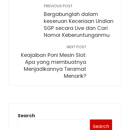
PREVIOUS POST
Bergabunglah dalam
keseruan Keceriaan Undian
SGP secara Live dan Cari
Nomor Keberuntunganmu
NEXT POST
Keajaiban Poni Mesin Slot:
Apa yang membuatnya
Menjadikannya Teramat
Menarik?
Search
Search