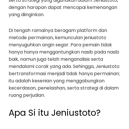
serta strategi yang digunakan dalam Jeniustoto,
dengan harapan dapat mencapai kemenangan
yang diinginkan.
Di tengah ramainya beragam platform dan
metode permainan, kemunculan jeniustoto
menyuguhkan angin segar. Para pemain tidak
hanya hanya menggantungkan nasib pada nasib
baik, namun juga telah menganalisis serta
mendalami corak yang ada. Sehingga, Jeniustoto
bertransformasi menjadi tidak hanya permainan;
itu adalah kesenian yang menggabungkan
kecerdasan, penelaahan, serta strategi di dalam
ruang perjudian.
Apa Si itu Jeniustoto?