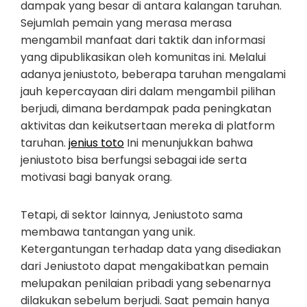
dampak yang besar di antara kalangan taruhan.
Sejumlah pemain yang merasa merasa
mengambil manfaat dari taktik dan informasi
yang dipublikasikan oleh komunitas ini. Melalui
adanya jeniustoto, beberapa taruhan mengalami
jauh kepercayaan diri dalam mengambil pilihan
berjudi, dimana berdampak pada peningkatan
aktivitas dan keikutsertaan mereka di platform
taruhan.
jenius toto
Ini menunjukkan bahwa
jeniustoto bisa berfungsi sebagai ide serta
motivasi bagi banyak orang.
Tetapi, di sektor lainnya, Jeniustoto sama
membawa tantangan yang unik.
Ketergantungan terhadap data yang disediakan
dari Jeniustoto dapat mengakibatkan pemain
melupakan penilaian pribadi yang sebenarnya
dilakukan sebelum berjudi. Saat pemain hanya