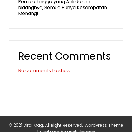
Pemula hingga yang Ahli dalam
bidangnya, Semua Punya Kesempatan
Menang!
Recent Comments
No comments to show.
© 2021 Viral Mag. All Right Reserved.
WordPress Theme