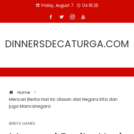
Skip
Friday, August 7
04:16:25
to
content
DINNERSDECATURGA.COM
Home
Mencari Berita Hari Ini: Ulasan dari Negara Kita dan
juga Mancanegara
BERITA GAMES