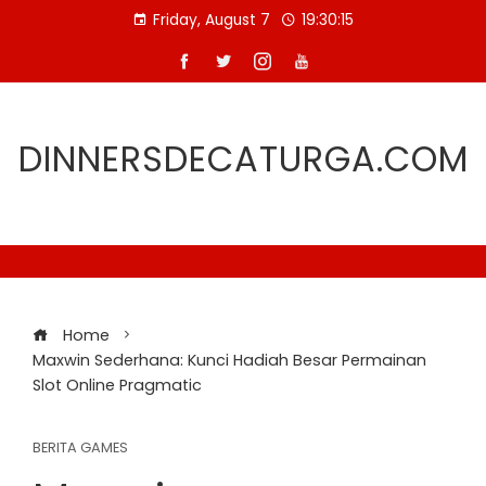
Skip
Friday, August 7
19:30:15
to
content
DINNERSDECATURGA.COM
Home
Maxwin Sederhana: Kunci Hadiah Besar Permainan
Slot Online Pragmatic
BERITA GAMES