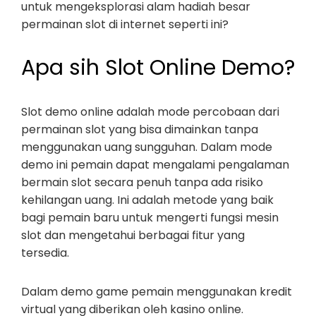
untuk mengeksplorasi alam hadiah besar
permainan slot di internet seperti ini?
Apa sih Slot Online Demo?
Slot demo online adalah mode percobaan dari
permainan slot yang bisa dimainkan tanpa
menggunakan uang sungguhan. Dalam mode
demo ini pemain dapat mengalami pengalaman
bermain slot secara penuh tanpa ada risiko
kehilangan uang. Ini adalah metode yang baik
bagi pemain baru untuk mengerti fungsi mesin
slot dan mengetahui berbagai fitur yang
tersedia.
Dalam demo game pemain menggunakan kredit
virtual yang diberikan oleh kasino online.