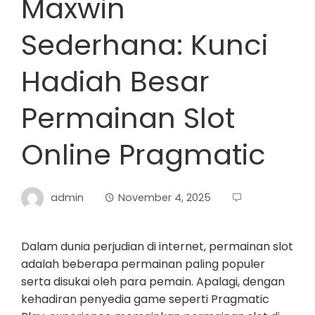
Maxwin
Sederhana: Kunci
Hadiah Besar
Permainan Slot
Online Pragmatic
admin
November 4, 2025
Dalam dunia perjudian di internet, permainan slot
adalah beberapa permainan paling populer
serta disukai oleh para pemain. Apalagi, dengan
kehadiran penyedia game seperti Pragmatic