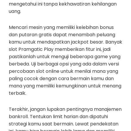
mengetahui ini tanpa kekhawatiran kehilangan
uang.
Mencari mesin yang memiliki kelebihan bonus
dan putaran gratis dapat menambah peluang
kamu untuk mendapatkan jackpot besar. Banyak
slot Pramgatic Play memberikan fitur ini, jadi
pastikanlah untuk menguji beberapa game yang
berbeda. Uji berbagai opsi yang ada dalam versi
percobaan slot online untuk menilai mana yang
paling cocok dengan cara bermain kamu dan
mana yang memiliki kemungkinan untuk menang
terbaik.
Terakhir, jangan lupakan pentingnya manajemen
bankroll. Tentukan limit harian dan dipatuhi
strategi kamu saat bermain. Lewat pendekatan