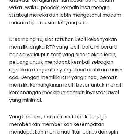
waktu waktu pendek. Pemain bisa menguji
strategi mereka dan lebih mengetahui macam-
macam tipe mesin slot yang ada.
Di samping itu, slot taruhan kecil kebanyakan
memiliki angka RTP yang lebih baik. Ini berarti
bahwa walaupun tarif yang diharapkan lebih,
peluang untuk mendapat kembali sebagian
signifikan dari jumlah yang dipertaruhkan masih
ada. Dengan memiliki RTP yang tinggi, pemain
memiliki kemungkinan lebih besar untuk meraih
kemenangan meskipun dengan investasi awal
yang minimal.
Yang terakhir, bermain slot bet kecil juga
memberikan memberikan kesempatan
mendapatkan menikmati fitur bonus dan spin