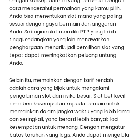
dengan konsep dan ciri yang berbeda. Dengan
cara mengetahui permainan yang kamu pilih,
Anda bisa menentukan slot mana yang paling
sesuai dengan gaya bermain dan anggaran
Anda. Sebagian slot memiliki RTP yang lebih
tinggi, sedangkan yang lain menawarkan
penghargaan menarik, jadi pemilihan slot yang
tepat dapat meningkatkan peluang untung
Anda.
Selain itu, memainkan dengan tarif rendah
adalah cara yang bijak untuk mengalami
pengalaman slot dari risiko besar. Slot bet kecil
memberi kesempatan kepada pemain untuk
memainkan dalam jangka waktu yang lebih lama
dan seringkali, yang berarti lebih banyak lagi
kesempatan untuk menang. Dengan mengatur
batas taruhan yang logis, Anda dapat mengelola