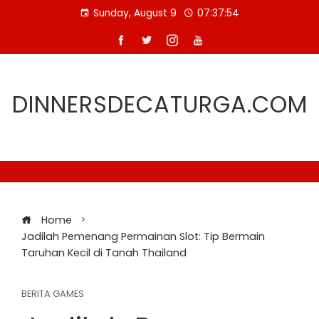
Skip
Sunday, August 9
07:37:55
to
content
DINNERSDECATURGA.COM
Home
Jadilah Pemenang Permainan Slot: Tip Bermain
Taruhan Kecil di Tanah Thailand
BERITA GAMES