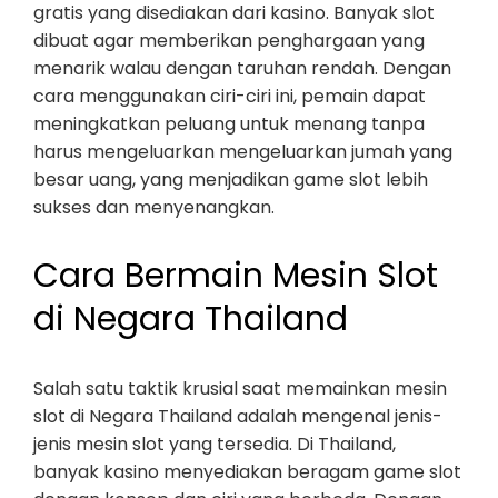
gratis yang disediakan dari kasino. Banyak slot
dibuat agar memberikan penghargaan yang
menarik walau dengan taruhan rendah. Dengan
cara menggunakan ciri-ciri ini, pemain dapat
meningkatkan peluang untuk menang tanpa
harus mengeluarkan mengeluarkan jumah yang
besar uang, yang menjadikan game slot lebih
sukses dan menyenangkan.
Cara Bermain Mesin Slot
di Negara Thailand
Salah satu taktik krusial saat memainkan mesin
slot di Negara Thailand adalah mengenal jenis-
jenis mesin slot yang tersedia. Di Thailand,
banyak kasino menyediakan beragam game slot