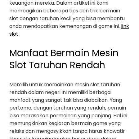
keuangan mereka. Dalam artikel ini kami
membagikan beberapa tips dan trik bermain
slot dengan taruhan kecil yang bisa membantu
anda mendapatkan kemenangan di game ini.
link
slot
Manfaat Bermain Mesin
Slot Taruhan Rendah
Memilih untuk memainkan mesin slot taruhan
rendah dalam negeri ini memiliki berbagai
manfaat yang sangat tak bisa diabaikan. Yang
pertama, dengan taruhan yang rendah, pemain
bisa merasakan permainan yang panjang. Hal ini
memungkinkan kegiatan bermain game yang
relaks dan mengasyikkan tanpa harus khawatir
khawatir kerugian jumlah besar dana dalam