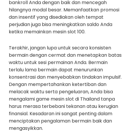
bankroll Anda dengan baik dan mencegah
hilangnya modal besar. Memanfaatkan promosi
dan insentif yang disediakan oleh tempat
perjudian juga bisa meningkatkan saldo Anda
ketika memainkan mesin slot 100.
Terakhir, jangan lupa untuk secara konsisten
bermain dengan cermat dan menetapkan batas
waktu untuk sesi permainan Anda. Bermain
terlalu lama bermain dapat menurunkan
konsentrasi dan menyebabkan tindakan impulsif.
Dengan mempertahankan ketertiban dan
melacak waktu serta pengeluaran, Anda bisa
mengalami game mesin slot di Thailand tanpa
harus merasa terbebani tekanan atau kerugian
finansial. Kesadaran ini sangat penting dalam
menciptakan pengalaman bermain baik dan
mengasyikkan.