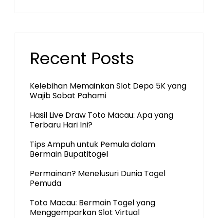
Recent Posts
Kelebihan Memainkan Slot Depo 5K yang
Wajib Sobat Pahami
Hasil Live Draw Toto Macau: Apa yang
Terbaru Hari Ini?
Tips Ampuh untuk Pemula dalam
Bermain Bupatitogel
Permainan? Menelusuri Dunia Togel
Pemuda
Toto Macau: Bermain Togel yang
Menggemparkan Slot Virtual