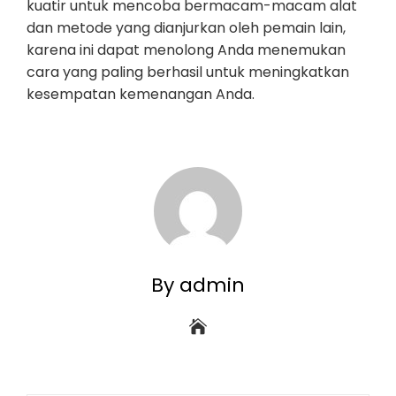
kuatir untuk mencoba bermacam-macam alat
dan metode yang dianjurkan oleh pemain lain,
karena ini dapat menolong Anda menemukan
cara yang paling berhasil untuk meningkatkan
kesempatan kemenangan Anda.
By admin