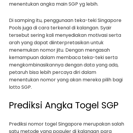
menentukan angka main SGP yg lebih.
Di samping itu, penggunaan teka-teki Singapore
Pools juga di cara terkenal di kalangan. Syair
tersebut sering kali menyediakan motivasi serta
arah yang dapat diinterpretasikan untuk
menemukan nomor jitu. Dengan mengasah
kemampuan dalam membaca teka-teki serta
mengkombinasikannya dengan data yang ada,
petaruh bisa lebih percaya diri dalam
menentukan nomor yang akan mereka pilih bagi
lotto SGP.
Prediksi Angka Togel SGP
Prediksi nomor togel Singapore merupakan salah
satu metode yang populer di kalangan para