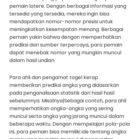
pemain lotere. Dengan berbagai informasi yang
tersedia yang tersedia, mereka ingin bisa
mendapatkan nomor-nomor presisi untuk
meningkatkan kesempatan menang. Berbagai
pemain yakin bahwa dengan memperhatikan
prediksi dari sumber terpercaya, para pemain
dapat menebak nomor yang mungkin muncul
dalam hasil undian.
Para ahli dan pengamat togel kerap
memberikan prediksi angka yang didasarkan
pada penganalisaan statistik dari hasil hasil
sebelumnya. Misalnya|Sebagai contoh, para ahli
memperhatikan angka-angka yang sering
muncul serta angka yang jarang muncul dalam
beberapa waktu. Dengan mempelajari pola-pola
ini, para pemain bisa memiliki ide tentang angka