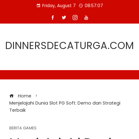
Skip
Friday, August 7
08:57:08
to
content
DINNERSDECATURGA.COM
Home
Menjelajahi Dunia Slot PG Soft: Demo dan Strategi
Terbaik
BERITA GAMES