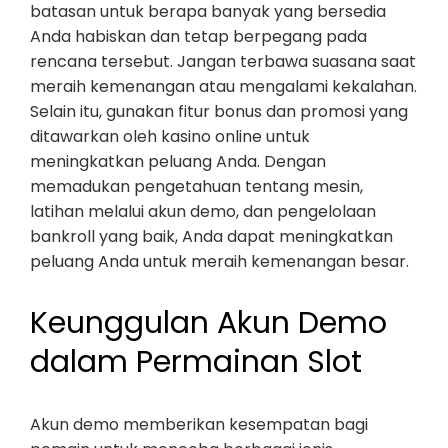
batasan untuk berapa banyak yang bersedia
Anda habiskan dan tetap berpegang pada
rencana tersebut. Jangan terbawa suasana saat
meraih kemenangan atau mengalami kekalahan.
Selain itu, gunakan fitur bonus dan promosi yang
ditawarkan oleh kasino online untuk
meningkatkan peluang Anda. Dengan
memadukan pengetahuan tentang mesin,
latihan melalui akun demo, dan pengelolaan
bankroll yang baik, Anda dapat meningkatkan
peluang Anda untuk meraih kemenangan besar.
Keunggulan Akun Demo
dalam Permainan Slot
Akun demo memberikan kesempatan bagi