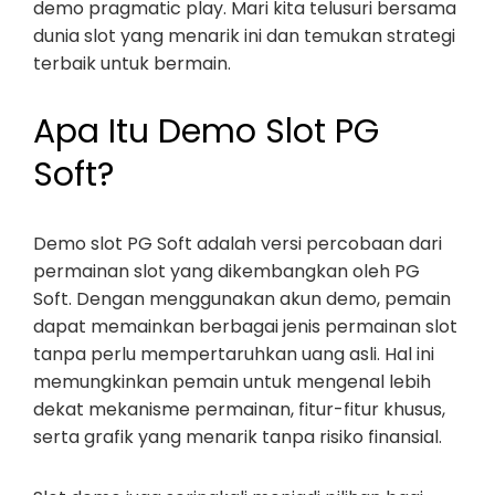
demo pragmatic play. Mari kita telusuri bersama
dunia slot yang menarik ini dan temukan strategi
terbaik untuk bermain.
Apa Itu Demo Slot PG
Soft?
Demo slot PG Soft adalah versi percobaan dari
permainan slot yang dikembangkan oleh PG
Soft. Dengan menggunakan akun demo, pemain
dapat memainkan berbagai jenis permainan slot
tanpa perlu mempertaruhkan uang asli. Hal ini
memungkinkan pemain untuk mengenal lebih
dekat mekanisme permainan, fitur-fitur khusus,
serta grafik yang menarik tanpa risiko finansial.