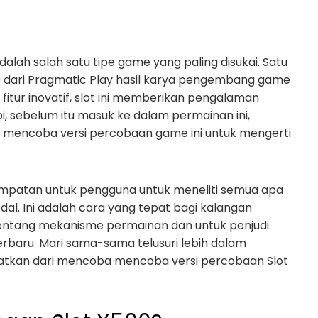
alah salah satu tipe game yang paling disukai. Satu
0 dari Pragmatic Play hasil karya pengembang game
fitur inovatif, slot ini memberikan pengalaman
i, sebelum itu masuk ke dalam permainan ini,
k mencoba versi percobaan game ini untuk mengerti
mpatan untuk pengguna untuk meneliti semua apa
al. Ini adalah cara yang tepat bagi kalangan
entang mekanisme permainan dan untuk penjudi
rbaru. Mari sama-sama telusuri lebih dalam
apatkan dari mencoba mencoba versi percobaan Slot