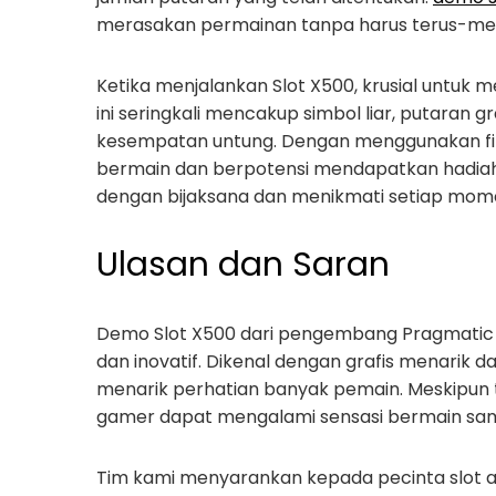
merasakan permainan tanpa harus terus-me
Ketika menjalankan Slot X500, krusial untuk
ini seringkali mencakup simbol liar, putara
kesempatan untung. Dengan menggunakan fitu
bermain dan berpotensi mendapatkan hadiah y
dengan bijaksana dan menikmati setiap momen
Ulasan dan Saran
Demo Slot X500 dari pengembang Pragmati
dan inovatif. Dikenal dengan grafis menarik da
menarik perhatian banyak pemain. Meskipun
gamer dapat mengalami sensasi bermain sambi
Tim kami menyarankan kepada pecinta slot 