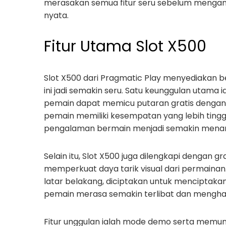
merasakan semua fitur seru sebelum mengam
nyata.
Fitur Utama Slot X500
Slot X500 dari Pragmatic Play menyediakan 
ini jadi semakin seru. Satu keunggulan utama 
pemain dapat memicu putaran gratis dengan me
pemain memiliki kesempatan yang lebih tin
pengalaman bermain menjadi semakin mena
Selain itu, Slot X500 juga dilengkapi dengan 
memperkuat daya tarik visual dari permainan.
latar belakang, diciptakan untuk menciptaka
pemain merasa semakin terlibat dan menghar
Fitur unggulan ialah mode demo serta mem