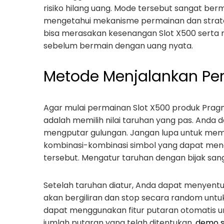
risiko hilang uang. Mode tersebut sangat be
mengetahui mekanisme permainan dan strat
bisa merasakan kesenangan Slot X500 serta 
sebelum bermain dengan uang nyata.
Metode Menjalankan Pe
Agar mulai permainan Slot X500 produk Pragm
adalah memilih nilai taruhan yang pas. And
mengputar gulungan. Jangan lupa untuk mem
kombinasi-kombinasi simbol yang dapat mend
tersebut. Mengatur taruhan dengan bijak sa
Setelah taruhan diatur, Anda dapat menyent
akan bergiliran dan stop secara random untu
dapat menggunakan fitur putaran otomatis 
jumlah putaran yang telah ditentukan.
demo s