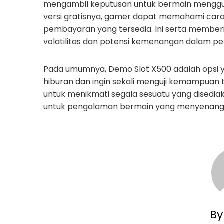
mengambil keputusan untuk bermain mengg
versi gratisnya, gamer dapat memahami cara ke
pembayaran yang tersedia. Ini serta member
volatilitas dan potensi kemenangan dalam p
Pada umumnya, Demo Slot X500 adalah opsi 
hiburan dan ingin sekali menguji kemampuan t
untuk menikmati segala sesuatu yang disediak
untuk pengalaman bermain yang menyenang
By