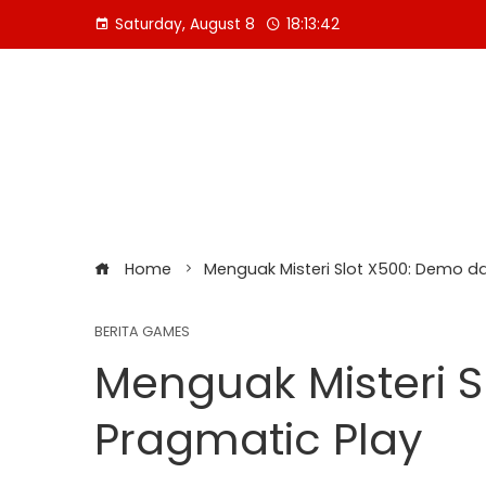
Skip
Saturday, August 8
18:13:42
to
content
Home
Menguak Misteri Slot X500: Demo da
BERITA GAMES
Menguak Misteri S
Pragmatic Play