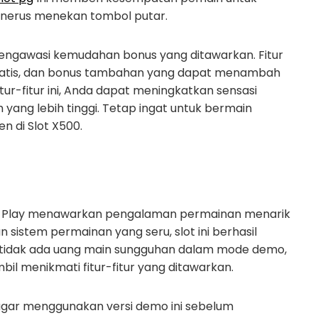
nerus menekan tombol putar.
 mengawasi kemudahan bonus yang ditawarkan. Fitur
n gratis, dan bonus tambahan yang dapat menambah
r-fitur ini, Anda dapat meningkatkan sensasi
ang lebih tinggi. Tetap ingat untuk bermain
 di Slot X500.
c Play menawarkan pengalaman permainan menarik
n sistem permainan yang seru, slot ini berhasil
 tidak ada uang main sungguhan dalam mode demo,
l menikmati fitur-fitur yang ditawarkan.
agar menggunakan versi demo ini sebelum