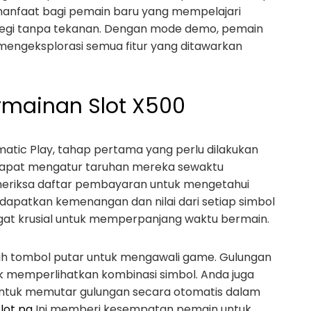
rmanfaat bagi pemain baru yang mempelajari
egi tanpa tekanan. Dengan mode demo, pemain
mengeksplorasi semua fitur yang ditawarkan
rmainan Slot X500
atic Play, tahap pertama yang perlu dilakukan
a dapat mengatur taruhan mereka sewaktu
eriksa daftar pembayaran untuk mengetahui
apatkan kemenangan dan nilai dari setiap simbol
ngat krusial untuk memperpanjang waktu bermain.
uh tombol putar untuk mengawali game. Gulungan
k memperlihatkan kombinasi simbol. Anda juga
untuk memutar gulungan secara otomatis dalam
lot pg
Ini memberi kesempatan pemain untuk