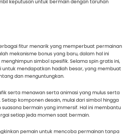
bil keputusan untuk bermain dengan taruhan
berbagai fitur menarik yang memperbuat permainan
ialah mekanisme bonus yang baru, dalam hal ini
nghimpun simbol spesifik. Selama spin gratis ini,
ggi untuk mendapatkan hadiah besar, yang membuat
ntang dan menguntungkan.
grafik serta menawan serta animasi yang mulus serta
 Setiap komponen desain, mulai dari simbol hingga
n suasana bermain yang immersif. Hal ini membantu
gai setiap jeda momen saat bermain.
ungkinkan pemain untuk mencoba permainan tanpa