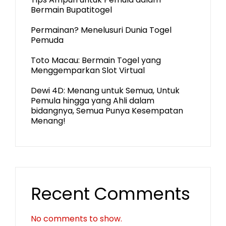
Bermain Bupatitogel
Permainan? Menelusuri Dunia Togel
Pemuda
Toto Macau: Bermain Togel yang
Menggemparkan Slot Virtual
Dewi 4D: Menang untuk Semua, Untuk
Pemula hingga yang Ahli dalam
bidangnya, Semua Punya Kesempatan
Menang!
Recent Comments
No comments to show.