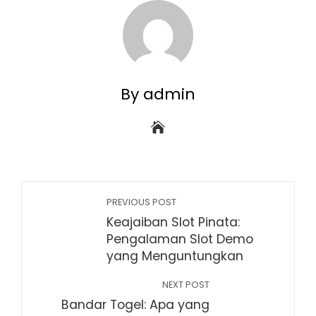
By admin
PREVIOUS POST
Keajaiban Slot Pinata:
Pengalaman Slot Demo
yang Menguntungkan
NEXT POST
Bandar Togel: Apa yang