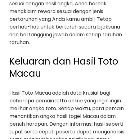
sesuai dengan hasil angka, Anda berhak
mengklaim reward sesuai dengan jenis
pertaruhan yang Anda kamu ambil. Tetap
berhati-hati untuk bertaruh secara bijaksana
dan bertanggung jawab dalam setiap taruhan
taruhan.
Keluaran dan Hasil Toto
Macau
Hasil Toto Macau adalah data krusial bagi
beberapa pemain lotto online yang ingin ingin
melihat angka toto. Setiap waktu, para pemain
menantikan angka hasil togel Macau dalam
penuh harapan. Dengan informasi hasil seperti
tepat serta cepat, peserta dapat menganalisis