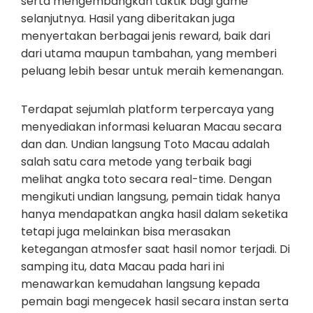
serta mengembangkan taktik bagi game
selanjutnya. Hasil yang diberitakan juga
menyertakan berbagai jenis reward, baik dari
dari utama maupun tambahan, yang memberi
peluang lebih besar untuk meraih kemenangan.
Terdapat sejumlah platform terpercaya yang
menyediakan informasi keluaran Macau secara
dan dan. Undian langsung Toto Macau adalah
salah satu cara metode yang terbaik bagi
melihat angka toto secara real-time. Dengan
mengikuti undian langsung, pemain tidak hanya
hanya mendapatkan angka hasil dalam seketika
tetapi juga melainkan bisa merasakan
ketegangan atmosfer saat hasil nomor terjadi. Di
samping itu, data Macau pada hari ini
menawarkan kemudahan langsung kepada
pemain bagi mengecek hasil secara instan serta