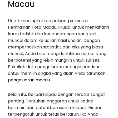
Macau
Untuk meningkatkan peluang sukses di
Permainan Toto Macau, krusial untuk memahami
karakteristik dan kecenderungan yang kali
muncul dalam keluaran hasil undian. Dengan
memperhatikan statistics dan nilai yang biasa
muncul, Anda bisa mengidentifikasi nomor yang
berpotensi yang lebih mungkin untuk sukses.
Pakailah data pengeluaran sebagai panduan
untuk memilih angka yang akan Anda taruhkan.
pengeluaran macau
Selain itu, berpartisipasi dengan teratur sangat
penting. Tentukan anggaran untuk setiap
bermain dan patuhi batasan tersebut. Hindari
terpengaruh untuk terus bertaruh jika Anda