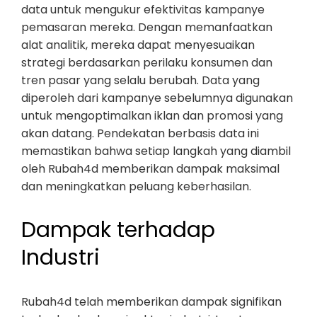
data untuk mengukur efektivitas kampanye
pemasaran mereka. Dengan memanfaatkan
alat analitik, mereka dapat menyesuaikan
strategi berdasarkan perilaku konsumen dan
tren pasar yang selalu berubah. Data yang
diperoleh dari kampanye sebelumnya digunakan
untuk mengoptimalkan iklan dan promosi yang
akan datang. Pendekatan berbasis data ini
memastikan bahwa setiap langkah yang diambil
oleh Rubah4d memberikan dampak maksimal
dan meningkatkan peluang keberhasilan.
Dampak terhadap
Industri
Rubah4d telah memberikan dampak signifikan