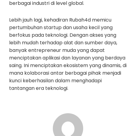
berbagai industri di level global.
Lebih jauh lagi, kehadiran Rubah4d memicu
pertumbuhan startup dan usaha kecil yang
berfokus pada teknologi. Dengan akses yang
lebih mudah terhadap alat dan sumber daya,
banyak entrepreneur muda yang dapat
menciptakan aplikasi dan layanan yang berdaya
saing. Ini menciptakan ekosistem yang dinamis, di
mana kolaborasi antar berbagai pihak menjadi
kunci keberhasilan dalam menghadapi
tantangan era teknologi.