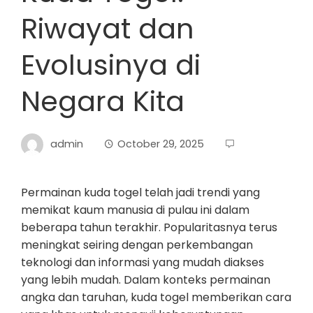
Riwayat dan
Evolusinya di
Negara Kita
admin
October 29, 2025
Permainan kuda togel telah jadi trendi yang
memikat kaum manusia di pulau ini dalam
beberapa tahun terakhir. Popularitasnya terus
meningkat seiring dengan perkembangan
teknologi dan informasi yang mudah diakses
yang lebih mudah. Dalam konteks permainan
angka dan taruhan, kuda togel memberikan cara