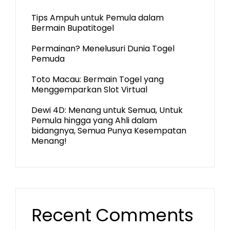
Tips Ampuh untuk Pemula dalam
Bermain Bupatitogel
Permainan? Menelusuri Dunia Togel
Pemuda
Toto Macau: Bermain Togel yang
Menggemparkan Slot Virtual
Dewi 4D: Menang untuk Semua, Untuk
Pemula hingga yang Ahli dalam
bidangnya, Semua Punya Kesempatan
Menang!
Recent Comments