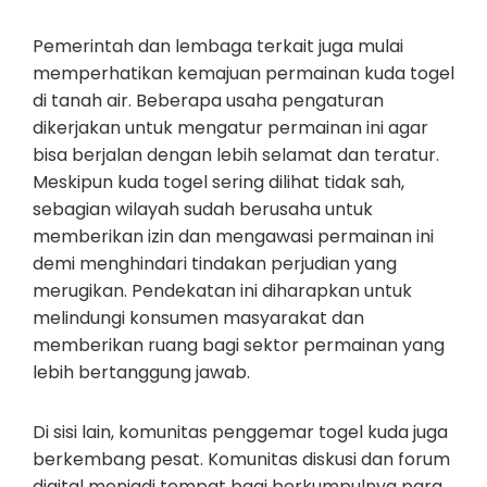
Pemerintah dan lembaga terkait juga mulai
memperhatikan kemajuan permainan kuda togel
di tanah air. Beberapa usaha pengaturan
dikerjakan untuk mengatur permainan ini agar
bisa berjalan dengan lebih selamat dan teratur.
Meskipun kuda togel sering dilihat tidak sah,
sebagian wilayah sudah berusaha untuk
memberikan izin dan mengawasi permainan ini
demi menghindari tindakan perjudian yang
merugikan. Pendekatan ini diharapkan untuk
melindungi konsumen masyarakat dan
memberikan ruang bagi sektor permainan yang
lebih bertanggung jawab.
Di sisi lain, komunitas penggemar togel kuda juga
berkembang pesat. Komunitas diskusi dan forum
digital menjadi tempat bagi berkumpulnya para