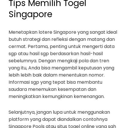
Tips Memilih Togel
Singapore
Menetapkan lotere Singapore yang sangat ideal
butuh strategi dan refleksi dengan matang dan
cermat. Pertama, penting untuk mengerti data
sgp atau hasil sgp berdasarkan hasil-hasil
sebelumnya. Dengan mengkaji pola dan tren
yang itu, Anda bisa mengambil keputusan yang
lebih lebih baik dalam menentukan nomor.
Informasi sgp yang tepat bisa membantu
saudara menemukan kesempatan dan
meningkatkan kemungkinan kemenangan.
Selanjutnya, jangan lupa untuk menggunakan
platform yang dapat diandalkan contohnya
Singapore Pools atau situs togel online yang sah