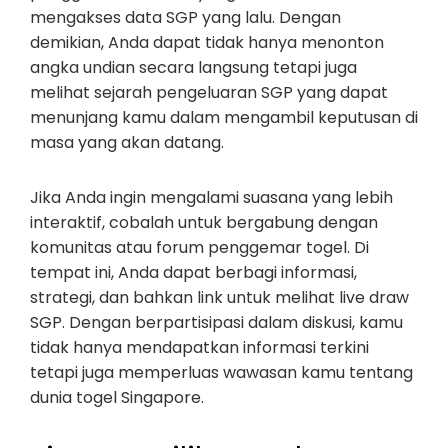
mengakses data SGP yang lalu. Dengan
demikian, Anda dapat tidak hanya menonton
angka undian secara langsung tetapi juga
melihat sejarah pengeluaran SGP yang dapat
menunjang kamu dalam mengambil keputusan di
masa yang akan datang.
Jika Anda ingin mengalami suasana yang lebih
interaktif, cobalah untuk bergabung dengan
komunitas atau forum penggemar togel. Di
tempat ini, Anda dapat berbagi informasi,
strategi, dan bahkan link untuk melihat live draw
SGP. Dengan berpartisipasi dalam diskusi, kamu
tidak hanya mendapatkan informasi terkini
tetapi juga memperluas wawasan kamu tentang
dunia togel Singapore.