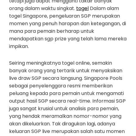
tetapi juga dapat mengganti takdir banyak
orang dalam waktu singkat.
togel
Dalam alam
togel Singapore, pengeluaran SGP merupakan
momen yang penuh harapan dan ketegangan, di
mana para pemain berharap untuk
mendapatkan sgp prize yang telah lama mereka
impikan.
Seiring meningkatnya togel online, semakin
banyak orang yang tertarik untuk menyaksikan
live draw SGP secara langsung. Singapore Pools
sebagai penyelenggara resmi memberikan
peluang kepada para pemain untuk mengamati
output hasil SGP secara real-time. Informasi SGP
juga sangat krusial untuk analisis para pemain,
yang hendak meramalkan nomor-nomor yang
akan dikeluarkan. Tak diragukan lagi, adanya
keluaran SGP live merupakan salah satu momen