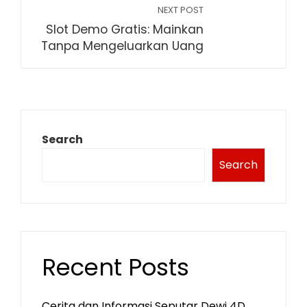
NEXT POST
Slot Demo Gratis: Mainkan
Tanpa Mengeluarkan Uang
Search
Search
Recent Posts
Cerita dan Informasi Seputar Dewi 4D