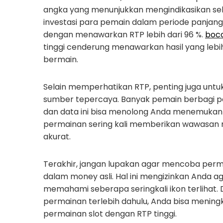
angka yang menunjukkan mengindikasikan se
investasi para pemain dalam periode panjang
dengan menawarkan RTP lebih dari 96 %.
boco
tinggi cenderung menawarkan hasil yang l
bermain.
Selain memperhatikan RTP, penting juga untuk
sumber tepercaya. Banyak pemain berbagi 
dan data ini bisa menolong Anda menemukan s
permainan sering kali memberikan wawasan m
akurat.
Terakhir, jangan lupakan agar mencoba pe
dalam money asli. Hal ini mengizinkan Anda 
memahami seberapa seringkali ikon terlihat.
permainan terlebih dahulu, Anda bisa men
permainan slot dengan RTP tinggi.