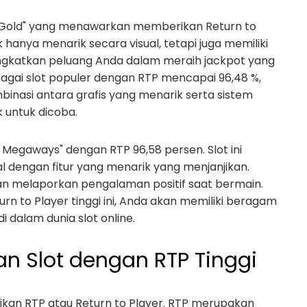
f Gold" yang menawarkan memberikan Return to
k hanya menarik secara visual, tetapi juga memiliki
ingkatkan peluang Anda dalam meraih jackpot yang
bagai slot populer dengan RTP mencapai 96,48 %,
inasi antara grafis yang menarik serta sistem
 untuk dicoba.
 Megaways" dengan RTP 96,58 persen. Slot ini
engan fitur yang menarik yang menjanjikan.
an melaporkan pengalaman positif saat bermain.
rn to Player tinggi ini, Anda akan memiliki beragam
 dalam dunia slot online.
n Slot dengan RTP Tinggi
ikan RTP atau Return to Player. RTP merupakan