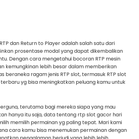
RTP dan Return to Player adalah salah satu dari
erminkan prosentase modal yang dapat dikembalikan
entu. Dengan cara mengetahui bocoran RTP mesin
an kemungkinan lebih besar dalam memberikan
as beraneka ragam jenis RTP slot, termasuk RTP slot
 terbaru yg bisa meningkatkan peluang kamu untuk
t berguna, terutama bagi mereka siapa yang mau
hanya itu saja, data tentang rtp slot gacor hari
ilih memilih permainan yg paling tepat. Mari kami
imana cara kamu bisa menemukan permainan dengan
apatkan pengalaman berjudi yang lebih lebih