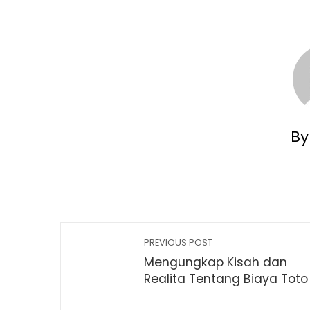
By
PREVIOUS POST
Mengungkap Kisah dan
Realita Tentang Biaya Toto