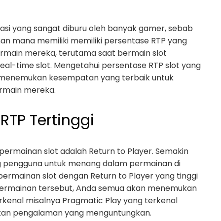
asi yang sangat diburu oleh banyak gamer, sebab
an mana memiliki memiliki persentase RTP yang
i bermain mereka, terutama saat bermain slot
al-time slot. Mengetahui persentase RTP slot yang
 menemukan kesempatan yang terbaik untuk
rmain mereka.
 RTP Tertinggi
 permainan slot adalah Return to Player. Semakin
uang pengguna untuk menang dalam permainan di
ermainan slot dengan Return to Player yang tinggi
 permainan tersebut, Anda semua akan menemukan
kenal misalnya Pragmatic Play yang terkenal
kan pengalaman yang menguntungkan.