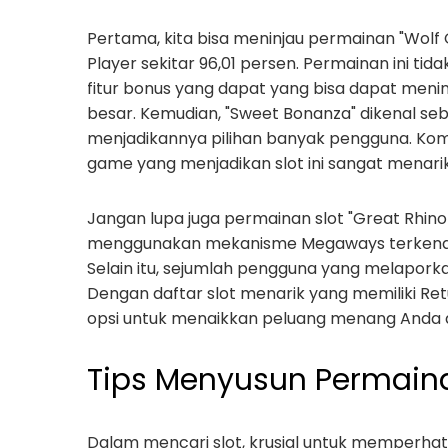
Pertama, kita bisa meninjau permainan "Wol
Player sekitar 96,01 persen. Permainan ini tida
fitur bonus yang dapat yang bisa dapat men
besar. Kemudian, "Sweet Bonanza" dikenal se
menjadikannya pilihan banyak pengguna. Komb
game yang menjadikan slot ini sangat menarik
Jangan lupa juga permainan slot "Great Rhino
menggunakan mekanisme Megaways terkenal d
Selain itu, sejumlah pengguna yang melapork
Dengan daftar slot menarik yang memiliki Retu
opsi untuk menaikkan peluang menang Anda di
Tips Menyusun Permaina
Dalam mencari slot, krusial untuk memperhat